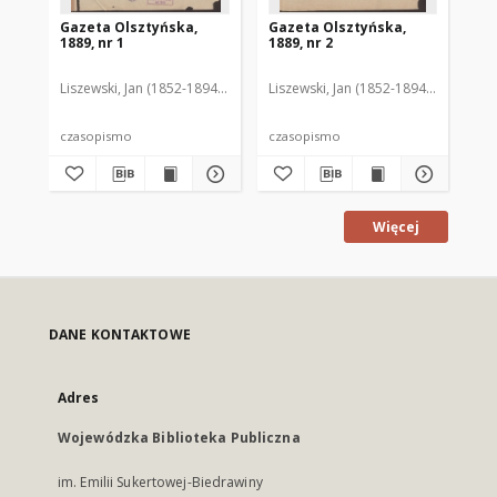
Gazeta Olsztyńska,
Gazeta Olsztyńska,
Ga
1889, nr 1
1889, nr 2
188
Liszewski, Jan (1852-1894). Red.
Liszewski, Jan (1852-1894). Red.
Lis
czasopismo
czasopismo
cz
Więcej
DANE KONTAKTOWE
Adres
Wojewódzka Biblioteka Publiczna
im. Emilii Sukertowej-Biedrawiny