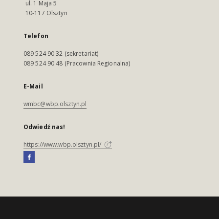
ul. 1 Maja 5
10-117 Olsztyn
Telefon
089 524 90 32 (sekretariat)
089 524 90 48 (Pracownia Regionalna)
E-Mail
wmbc@wbp.olsztyn.pl
Odwiedź nas!
https://www.wbp.olsztyn.pl/