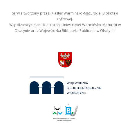
Serwis tworzony przez: Klaster Warmińsko-Mazurskiej Biblioteki
Cyfrowej.
Współzałożycielami Klastra są: Uniwersytet Warmińsko-Mazurski w
Olsztynie oraz Wojewódzka Biblioteka Publiczna w Olsztynie