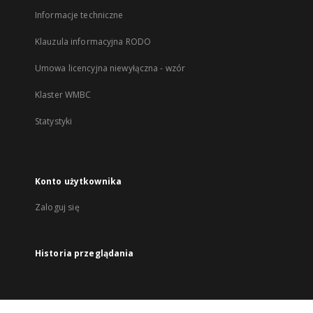
Informacje techniczne
Klauzula informacyjna RODO
Umowa licencyjna niewyłączna - wzór
Klaster WMBC
Statystyki
Konto użytkownika
Zaloguj się
Historia przeglądania