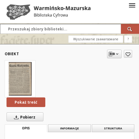
Wyszukiwanie zaawansowane
?
OBIEKT
Pokaż treść
Pobierz
OPIS
INFORMACJE
STRUKTURA