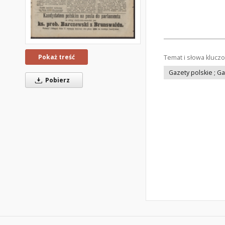
Pokaż treść
Temat i słowa klucz
Gazety polskie ; G
Pobierz