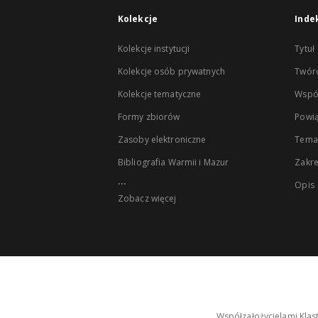
Kolekcje
Inde
Kolekcje instytucji
Tytuł
Kolekcje osób prywatnych
Twór
Kolekcje tematyczne
Wspó
Formy zbiorów
Powią
Zasoby elektroniczne
Tema
Bibliografia Warmii i Mazur
Zakr
...
Opis
Zobacz więcej
Współzałożycielami Klas