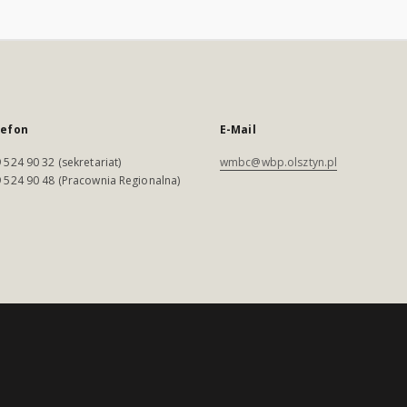
lefon
E-Mail
 524 90 32 (sekretariat)
wmbc@wbp.olsztyn.pl
 524 90 48 (Pracownia Regionalna)