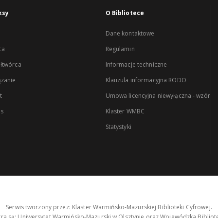
ksy
O Bibliotece
Dane kontaktowe
ca
Regulamin
łtwórca
Informacje techniczne
zanie
Klauzula informacyjna RODO
t
Umowa licencyjna niewyłączna - wzór
es
Klaster WMBC
Statystyki
Serwis tworzony przez: Klaster Warmińsko-Mazurskiej Biblioteki Cyfrowej.
tra są: Uniwersytet Warmińsko-Mazurski w Olsztynie oraz Wojewódzka Bibliote