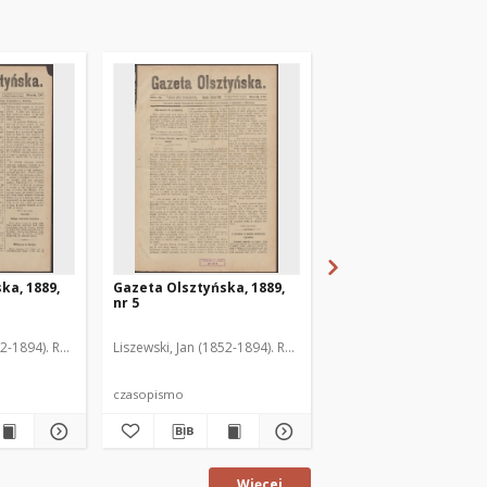
ka, 1889,
Gazeta Olsztyńska, 1889,
Gazeta Olsztyńska, 1
nr 5
nr 6
52-1894). Red.
Liszewski, Jan (1852-1894). Red.
Liszewski, Jan (1852-189
czasopismo
czasopismo
Więcej