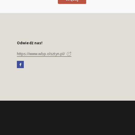
Odwiedź nas!
https://www.wbp.olsztyn.pl/