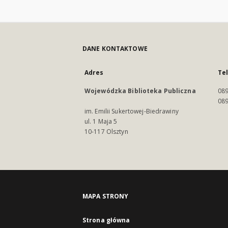
DANE KONTAKTOWE
Adres
Te
Wojewódzka Biblioteka Publiczna
089
089
im. Emilii Sukertowej-Biedrawiny
ul. 1 Maja 5
10-117 Olsztyn
MAPA STRONY
Strona główna