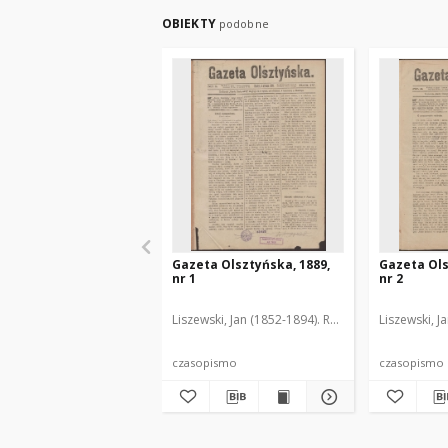
OBIEKTY
podobne
Gazeta Olsztyńska, 1889,
Gazeta Ols
nr 1
nr 2
Liszewski, Jan (1852-1894). Red.
Liszewski, J
czasopismo
czasopismo