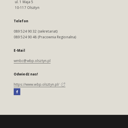
ul. 1 Maja 5
10-117 Olsztyn
Telefon
089 524 90 32 (sekretariat)
089 524 90 48 (Pracownia Regionalna)
E-Mail
wmbc@wbp.olsztyn.pl
Odwiedź nas!
https://www.wbp.olsztyn.pl/