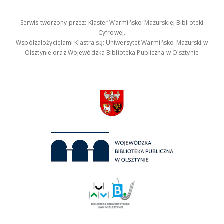
Serwis tworzony przez: Klaster Warmińsko-Mazurskiej Biblioteki
Cyfrowej.
Współzałożycielami Klastra są: Uniwersytet Warmińsko-Mazurski w
Olsztynie oraz Wojewódzka Biblioteka Publiczna w Olsztynie