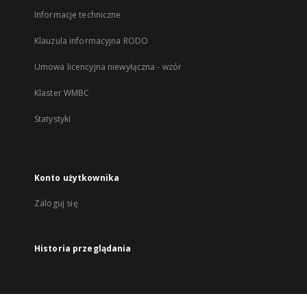
Informacje techniczne
Klauzula informacyjna RODO
Umowa licencyjna niewyłączna - wzór
Klaster WMBC
Statystyki
Konto użytkownika
Zaloguj się
Historia przeglądania