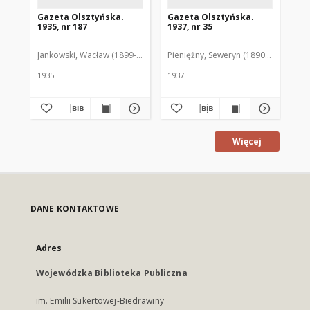
Gazeta Olsztyńska.
Gazeta Olsztyńska.
Ga
1935, nr 187
1937, nr 35
193
Jankowski, Wacław (1899-1975). Red.
Pieniężny, Seweryn (1890-1940). Red
Jan
1935
1937
193
Więcej
DANE KONTAKTOWE
Adres
Wojewódzka Biblioteka Publiczna
im. Emilii Sukertowej-Biedrawiny