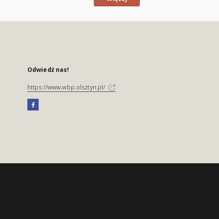
Odwiedź nas!
https://www.wbp.olsztyn.pl/