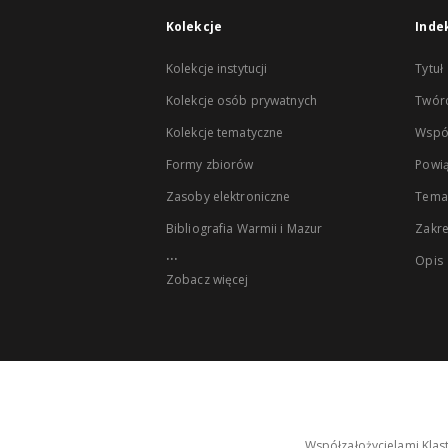
Kolekcje
Inde
Kolekcje instytucji
Tytuł
Kolekcje osób prywatnych
Twór
Kolekcje tematyczne
Wspó
Formy zbiorów
Powią
Zasoby elektroniczne
Tema
Bibliografia Warmii i Mazur
Zakr
...
Opis
Zobacz więcej
Współzałożycielami Klas