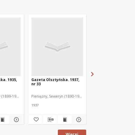
ka. 1935,
Gazeta Olsztyńska. 1937,
Gazeta Olsztyńska. 1
nr 33
nr 17
 (1899-1975). Red.
Pieniężny, Seweryn (1890-1940). Red.
Jankowski, Wacław (1899
1937
1936
Więcej