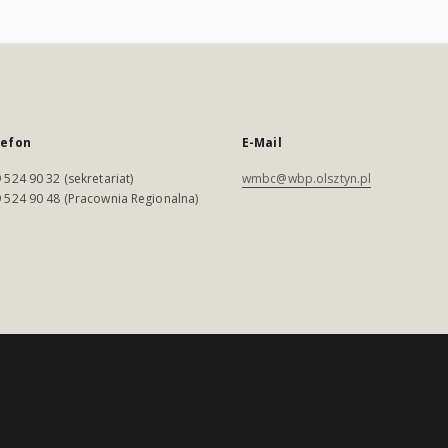
lefon
E-Mail
 524 90 32 (sekretariat)
wmbc@wbp.olsztyn.pl
 524 90 48 (Pracownia Regionalna)