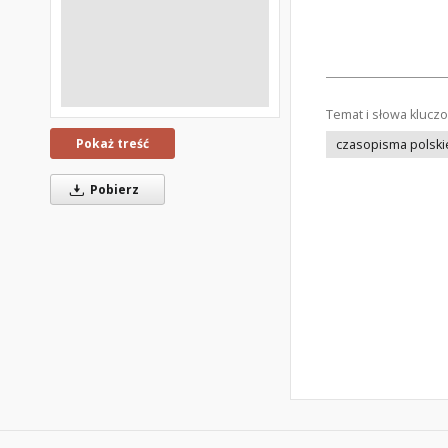
Temat i słowa klucz
Pokaż treść
czasopisma polski
Pobierz