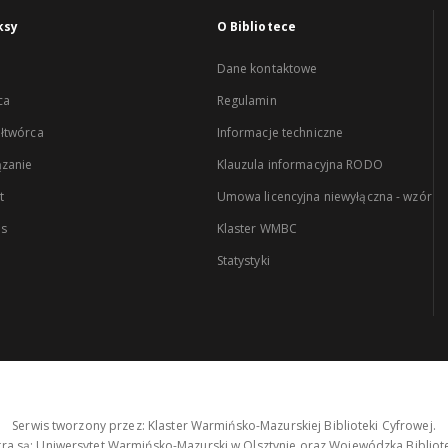
ksy
O Bibliotece
Dane kontaktowe
ca
Regulamin
łtwórca
Informacje techniczne
zanie
Klauzula informacyjna RODO
t
Umowa licencyjna niewyłączna - wzór
es
Klaster WMBC
Statystyki
Serwis tworzony przez: Klaster Warmińsko-Mazurskiej Biblioteki Cyfrowej.
tra są: Uniwersytet Warmińsko-Mazurski w Olsztynie oraz Wojewódzka Bibliote