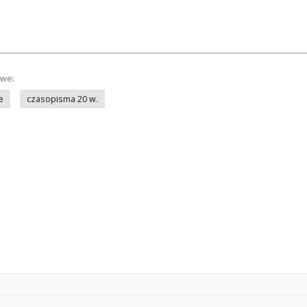
owe:
e
czasopisma 20 w.