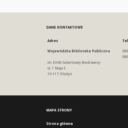
DANE KONTAKTOWE
Adres
Te
Wojewódzka Biblioteka Publiczna
089
089
im. Emilii Sukertowej-Biedrawiny
ul. 1 Maja 5
10-117 Olsztyn
MAPA STRONY
Strona główna