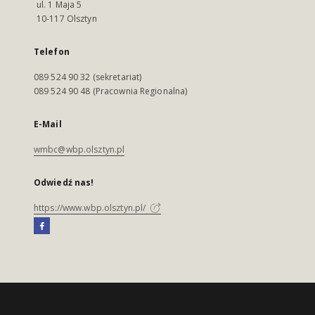
ul. 1 Maja 5
10-117 Olsztyn
Telefon
089 524 90 32 (sekretariat)
089 524 90 48 (Pracownia Regionalna)
E-Mail
wmbc@wbp.olsztyn.pl
Odwiedź nas!
https://www.wbp.olsztyn.pl/