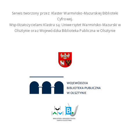
Serwis tworzony przez: Klaster Warmińsko-Mazurskiej Biblioteki
Cyfrowej.
Współzałożycielami Klastra są: Uniwersytet Warmińsko-Mazurski w
Olsztynie oraz Wojewódzka Biblioteka Publiczna w Olsztynie