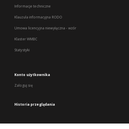
Informacje techniczne
Klauzula informacyjna RODO
Umowa licencyjna niewyłączna - wzór
Klaster WMBC
Statystyki
Konto użytkownika
Zaloguj się
Historia przeglądania