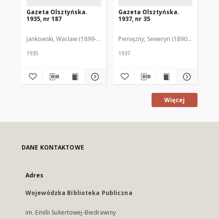
Gazeta Olsztyńska.
Gazeta Olsztyńska.
Ga
1935, nr 187
1937, nr 35
193
Jankowski, Wacław (1899-1975). Red.
Pieniężny, Seweryn (1890-1940). Red
Jan
1935
1937
193
Więcej
DANE KONTAKTOWE
Adres
Wojewódzka Biblioteka Publiczna
im. Emilii Sukertowej-Biedrawiny