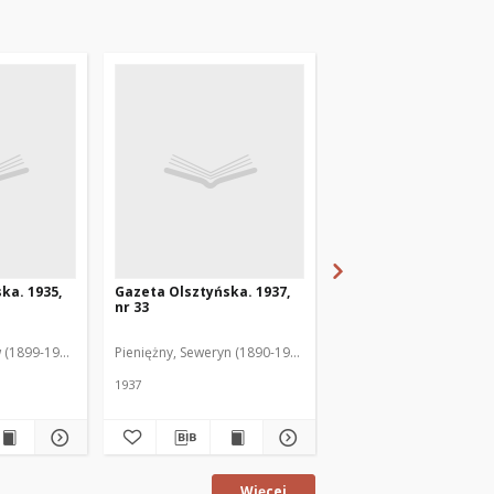
ka. 1935,
Gazeta Olsztyńska. 1937,
Gazeta Olsztyńska. 1
nr 33
nr 17
 (1899-1975). Red.
Pieniężny, Seweryn (1890-1940). Red.
Jankowski, Wacław (1899
1937
1936
Więcej