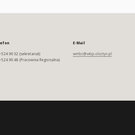
lefon
E-Mail
 524 90 32 (sekretariat)
wmbc@wbp.olsztyn.pl
 524 90 48 (Pracownia Regionalna)