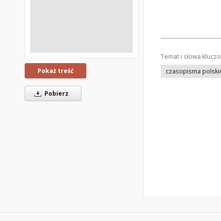
Temat i słowa klucz
Pokaż treść
czasopisma polski
Pobierz