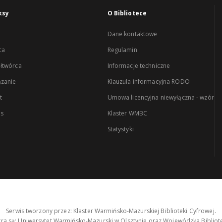
ksy
O Bibliotece
Dane kontaktowe
ca
Regulamin
łtwórca
Informacje techniczne
zanie
Klauzula informacyjna RODO
t
Umowa licencyjna niewyłączna - wzór
es
Klaster WMBC
Statystyki
Serwis tworzony przez: Klaster Warmińsko-Mazurskiej Biblioteki Cyfrowej.
tra są: Uniwersytet Warmińsko-Mazurski w Olsztynie oraz Wojewódzka Bibliote