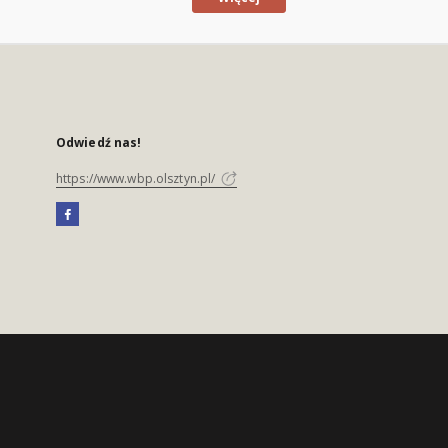
Odwiedź nas!
https://www.wbp.olsztyn.pl/