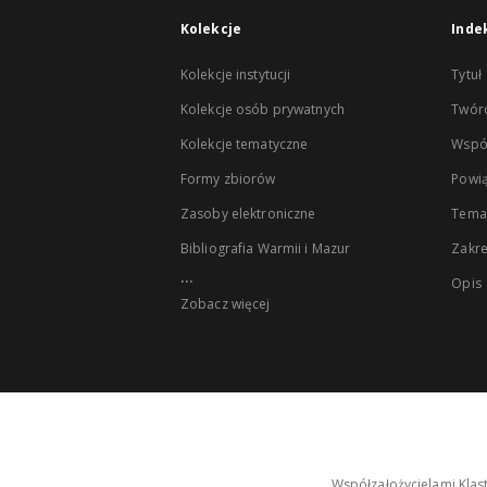
Kolekcje
Inde
Kolekcje instytucji
Tytuł
Kolekcje osób prywatnych
Twór
Kolekcje tematyczne
Wspó
Formy zbiorów
Powią
Zasoby elektroniczne
Tema
Bibliografia Warmii i Mazur
Zakr
...
Opis
Zobacz więcej
Współzałożycielami Klas