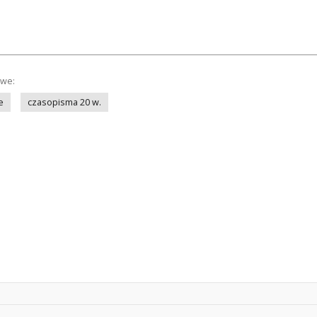
owe:
e
czasopisma 20 w.