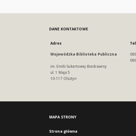
DANE KONTAKTOWE
Adres
Te
Wojewódzka Biblioteka Publiczna
089
089
im. Emilii Sukertowej-Biedrawiny
ul. 1 Maja 5
10-117 Olsztyn
MAPA STRONY
Strona główna