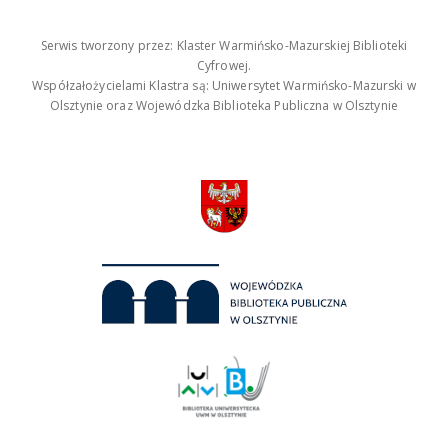
Serwis tworzony przez: Klaster Warmińsko-Mazurskiej Biblioteki
Cyfrowej.
Współzałożycielami Klastra są: Uniwersytet Warmińsko-Mazurski w
Olsztynie oraz Wojewódzka Biblioteka Publiczna w Olsztynie