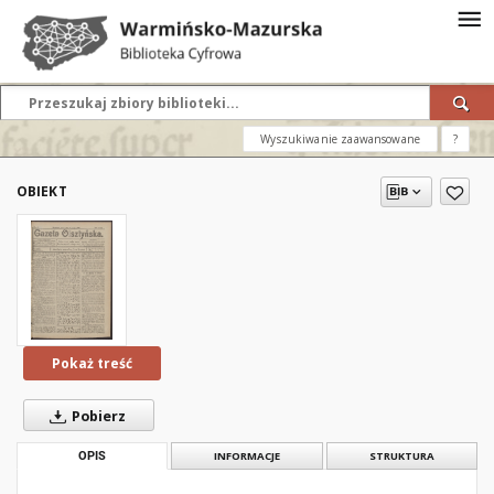
Wyszukiwanie zaawansowane
?
OBIEKT
Pokaż treść
Pobierz
OPIS
INFORMACJE
STRUKTURA