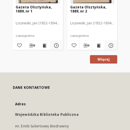
Gazeta Olsztyńska,
Gazeta Olsztyńska,
Ga
1889, nr 1
1889, nr 2
188
Liszewski, Jan (1852-1894). Red.
Liszewski, Jan (1852-1894). Red.
Lis
czasopismo
czasopismo
cz
Więcej
DANE KONTAKTOWE
Adres
Wojewódzka Biblioteka Publiczna
im. Emilii Sukertowej-Biedrawiny