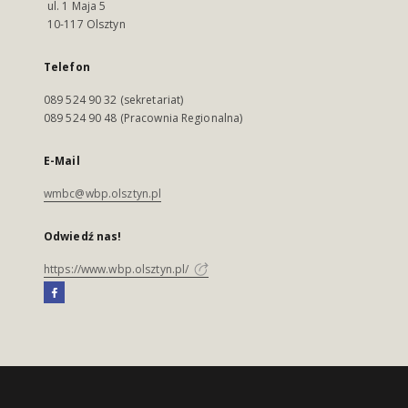
ul. 1 Maja 5
10-117 Olsztyn
Telefon
089 524 90 32 (sekretariat)
089 524 90 48 (Pracownia Regionalna)
E-Mail
wmbc@wbp.olsztyn.pl
Odwiedź nas!
https://www.wbp.olsztyn.pl/