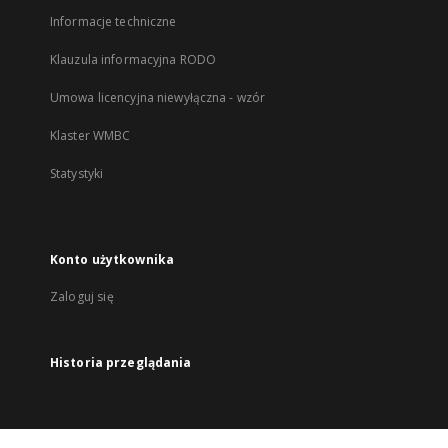
Informacje techniczne
Klauzula informacyjna RODO
Umowa licencyjna niewyłączna - wzór
Klaster WMBC
Statystyki
Konto użytkownika
Zaloguj się
Historia przeglądania