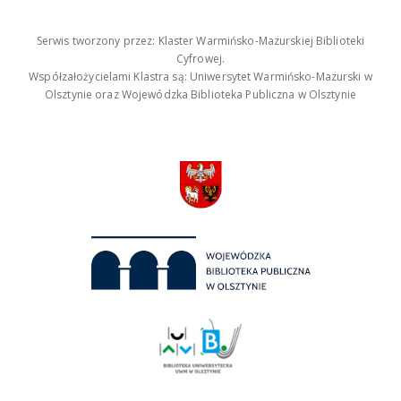
Serwis tworzony przez: Klaster Warmińsko-Mazurskiej Biblioteki
Cyfrowej.
Współzałożycielami Klastra są: Uniwersytet Warmińsko-Mazurski w
Olsztynie oraz Wojewódzka Biblioteka Publiczna w Olsztynie