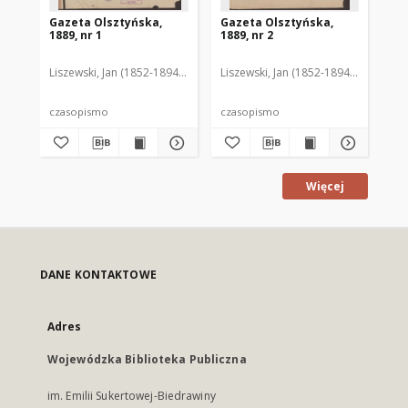
Gazeta Olsztyńska,
Gazeta Olsztyńska,
Ga
1889, nr 1
1889, nr 2
188
Liszewski, Jan (1852-1894). Red.
Liszewski, Jan (1852-1894). Red.
Lis
czasopismo
czasopismo
cz
Więcej
DANE KONTAKTOWE
Adres
Wojewódzka Biblioteka Publiczna
im. Emilii Sukertowej-Biedrawiny