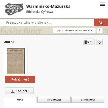
Wyszukiwanie zaawansowane
?
OBIEKT
Pokaż treść
Pobierz
OPIS
INFORMACJE
STRUKTURA