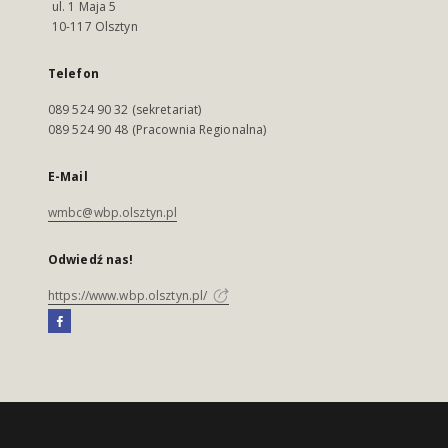
ul. 1 Maja 5
10-117 Olsztyn
Telefon
089 524 90 32 (sekretariat)
089 524 90 48 (Pracownia Regionalna)
E-Mail
wmbc@wbp.olsztyn.pl
Odwiedź nas!
https://www.wbp.olsztyn.pl/