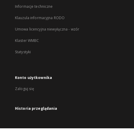
Informacje techniczne
Klauzula informacyjna RODO
Umowa licencyjna niewyłączna - wzór
Klaster WMBC
Statystyki
Konto użytkownika
Zaloguj się
Historia przeglądania