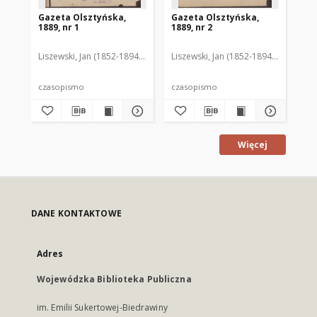
Gazeta Olsztyńska,
Gazeta Olsztyńska,
Ga
1889, nr 1
1889, nr 2
188
Liszewski, Jan (1852-1894). Red.
Liszewski, Jan (1852-1894). Red.
Lis
czasopismo
czasopismo
cz
Więcej
DANE KONTAKTOWE
Adres
Wojewódzka Biblioteka Publiczna
im. Emilii Sukertowej-Biedrawiny