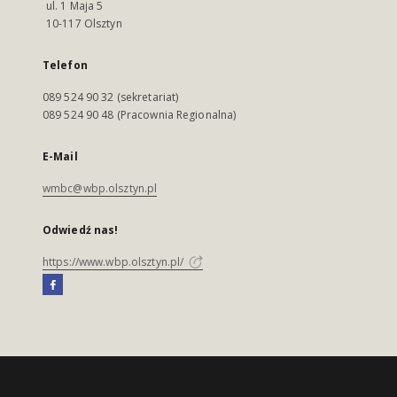
ul. 1 Maja 5
10-117 Olsztyn
Telefon
089 524 90 32 (sekretariat)
089 524 90 48 (Pracownia Regionalna)
E-Mail
wmbc@wbp.olsztyn.pl
Odwiedź nas!
https://www.wbp.olsztyn.pl/