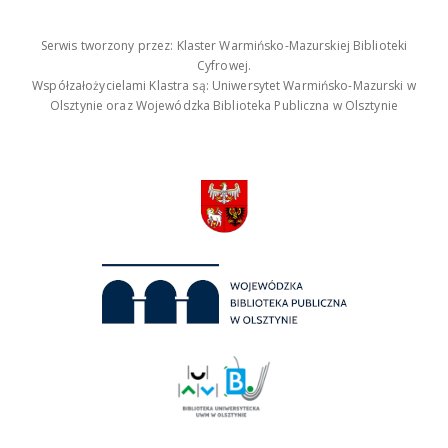
Serwis tworzony przez: Klaster Warmińsko-Mazurskiej Biblioteki
Cyfrowej.
Współzałożycielami Klastra są: Uniwersytet Warmińsko-Mazurski w
Olsztynie oraz Wojewódzka Biblioteka Publiczna w Olsztynie