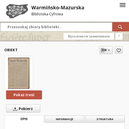
Wyszukiwanie zaawansowane
?
OBIEKT
Pokaż treść
Pobierz
OPIS
INFORMACJE
STRUKTURA