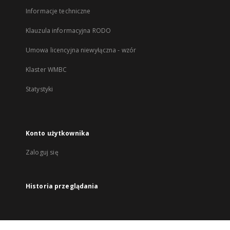
Informacje techniczne
Klauzula informacyjna RODO
Umowa licencyjna niewyłączna - wzór
Klaster WMBC
Statystyki
Konto użytkownika
Zaloguj się
Historia przeglądania