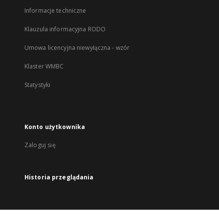
Informacje techniczne
Klauzula informacyjna RODO
Umowa licencyjna niewyłączna - wzór
Klaster WMBC
Statystyki
Konto użytkownika
Zaloguj się
Historia przeglądania