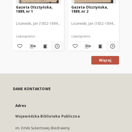
Gazeta Olsztyńska,
Gazeta Olsztyńska,
Ga
1889, nr 1
1889, nr 2
188
Liszewski, Jan (1852-1894). Red.
Liszewski, Jan (1852-1894). Red.
Lis
czasopismo
czasopismo
cz
Więcej
DANE KONTAKTOWE
Adres
Wojewódzka Biblioteka Publiczna
im. Emilii Sukertowej-Biedrawiny