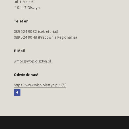
ul. 1 Maja 5
10-117 Olsztyn
Telefon
089 524 90 32 (sekretariat)
089 524 90 48 (Pracownia Regionalna)
E-Mail
wmbc@wbp.olsztyn.pl
Odwiedź nas!
https://www.wbp.olsztyn.pl/