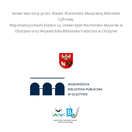
Serwis tworzony przez: Klaster Warmińsko-Mazurskiej Biblioteki
Cyfrowej.
Współzałożycielami Klastra są: Uniwersytet Warmińsko-Mazurski w
Olsztynie oraz Wojewódzka Biblioteka Publiczna w Olsztynie