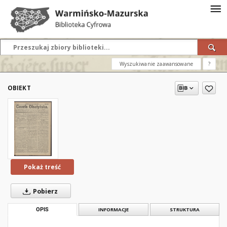
Wyszukiwanie zaawansowane
?
OBIEKT
Pokaż treść
Pobierz
OPIS
INFORMACJE
STRUKTURA