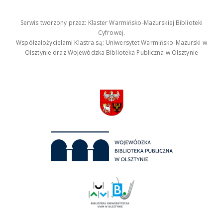
Serwis tworzony przez: Klaster Warmińsko-Mazurskiej Biblioteki
Cyfrowej.
Współzałożycielami Klastra są: Uniwersytet Warmińsko-Mazurski w
Olsztynie oraz Wojewódzka Biblioteka Publiczna w Olsztynie