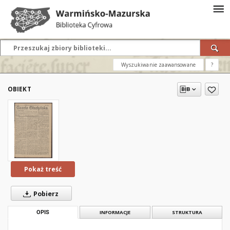
Wyszukiwanie zaawansowane
?
OBIEKT
Pokaż treść
Pobierz
OPIS
INFORMACJE
STRUKTURA