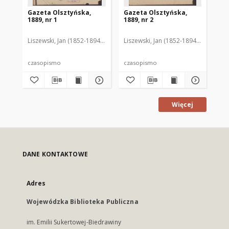
Gazeta Olsztyńska,
Gazeta Olsztyńska,
Ga
1889, nr 1
1889, nr 2
188
Liszewski, Jan (1852-1894). Red.
Liszewski, Jan (1852-1894). Red.
Lis
czasopismo
czasopismo
cz
Więcej
DANE KONTAKTOWE
Adres
Wojewódzka Biblioteka Publiczna
im. Emilii Sukertowej-Biedrawiny