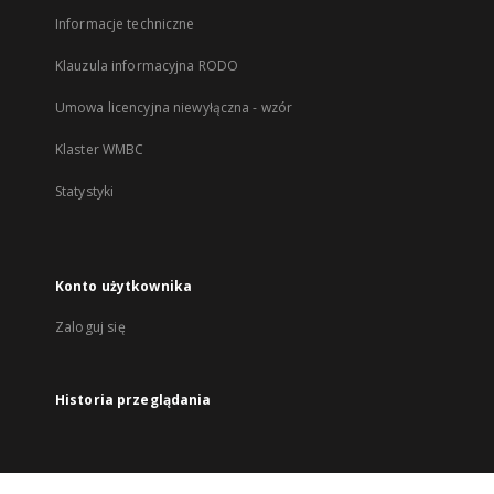
Informacje techniczne
Klauzula informacyjna RODO
Umowa licencyjna niewyłączna - wzór
Klaster WMBC
Statystyki
Konto użytkownika
Zaloguj się
Historia przeglądania