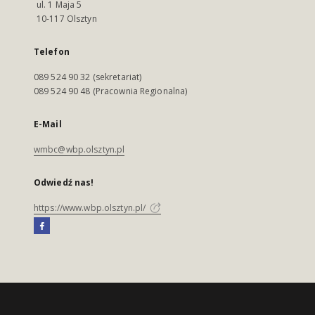
ul. 1 Maja 5
10-117 Olsztyn
Telefon
089 524 90 32 (sekretariat)
089 524 90 48 (Pracownia Regionalna)
E-Mail
wmbc@wbp.olsztyn.pl
Odwiedź nas!
https://www.wbp.olsztyn.pl/