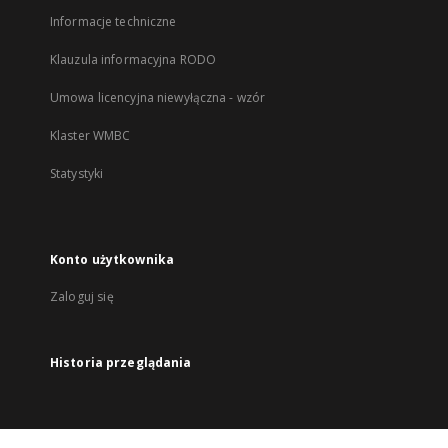
Informacje techniczne
Klauzula informacyjna RODO
Umowa licencyjna niewyłączna - wzór
Klaster WMBC
Statystyki
Konto użytkownika
Zaloguj się
Historia przeglądania