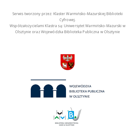
Serwis tworzony przez: Klaster Warmińsko-Mazurskiej Biblioteki
Cyfrowej.
Współzałożycielami Klastra są: Uniwersytet Warmińsko-Mazurski w
Olsztynie oraz Wojewódzka Biblioteka Publiczna w Olsztynie