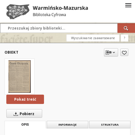
Wyszukiwanie zaawansowane
?
OBIEKT
Pokaż treść
Pobierz
OPIS
INFORMACJE
STRUKTURA