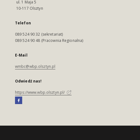
ul. 1 Maja 5
10-117 Olsztyn
Telefon
089 524 90 32 (sekretariat)
089 524 90 48 (Pracownia Regionalna)
E-Mail
wmbc@wbp.olsztyn.pl
Odwiedź nas!
https://www.wbp.olsztyn.pl/