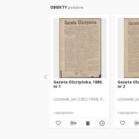
OBIEKTY
podobne
Gazeta Olsztyńska, 1889,
Gazeta Ols
nr 1
nr 2
Liszewski, Jan (1852-1894). Red.
Liszewski, J
czasopismo
czasopismo