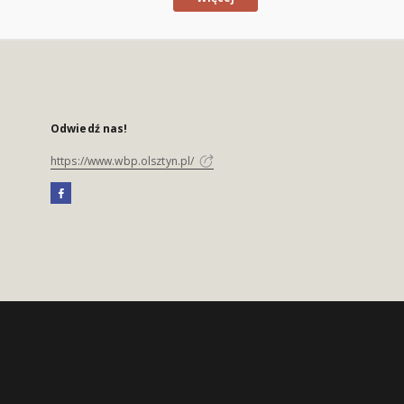
Odwiedź nas!
https://www.wbp.olsztyn.pl/