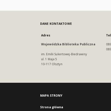
DANE KONTAKTOWE
Adres
Te
Wojewódzka Biblioteka Publiczna
089
089
im. Emilii Sukertowej-Biedrawiny
ul. 1 Maja 5
10-117 Olsztyn
MAPA STRONY
Strona główna