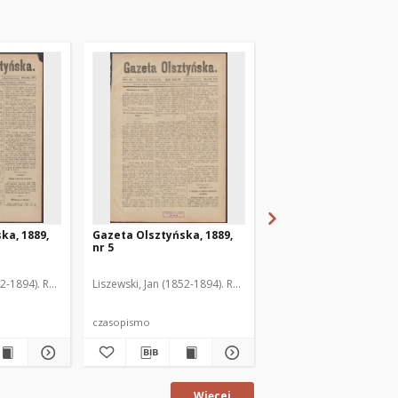
ka, 1889,
Gazeta Olsztyńska, 1889,
Gazeta Olsztyńska, 1
nr 5
nr 6
52-1894). Red.
Liszewski, Jan (1852-1894). Red.
Liszewski, Jan (1852-189
czasopismo
czasopismo
Więcej