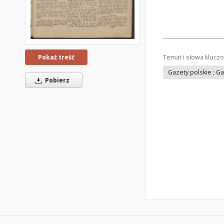
Temat i słowa klucz
Pokaż treść
Gazety polskie ; G
Pobierz