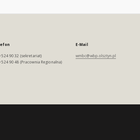
lefon
E-Mail
 524 90 32 (sekretariat)
wmbc@wbp.olsztyn.pl
 524 90 48 (Pracownia Regionalna)