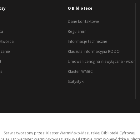
ksy
O Bibliotece
Dane kontaktowe
ca
Regulamin
łtwórca
Informacje techniczne
zanie
Klauzula informacyjna RODO
t
Umowa licencyjna niewyłączna - wzór
es
Klaster WMBC
Statystyki
Serwis tworzony przez: Klaster Warmińsko-Mazurskiej Biblioteki Cyfrowej.
tra są: Uniwersytet Warmińsko-Mazurski w Olsztynie oraz Wojewódzka Bibliote