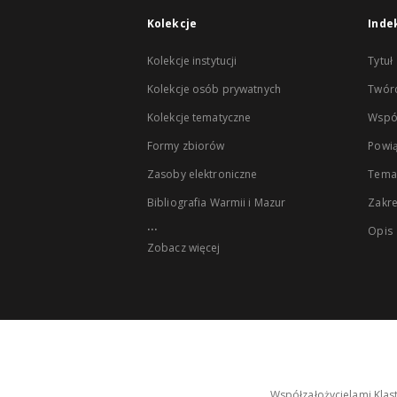
Kolekcje
Inde
Kolekcje instytucji
Tytuł
Kolekcje osób prywatnych
Twór
Kolekcje tematyczne
Wspó
Formy zbiorów
Powią
Zasoby elektroniczne
Tema
Bibliografia Warmii i Mazur
Zakr
...
Opis
Zobacz więcej
Współzałożycielami Klas