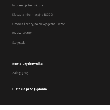
Informacje techniczne
Klauzula informacyjna RODO
Umowa licencyjna niewyłączna - wzór
Klaster WMBC
Statystyki
Konto użytkownika
Zaloguj się
Historia przeglądania