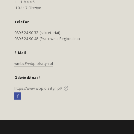
ul. 1 Maja 5
10-117 Olsztyn
Telefon
089 524 90 32 (sekretariat)
089 524 90 48 (Pracownia Regionalna)
E-Mail
wmbc@wbp.olsztyn.pl
Odwiedź nas!
https://www.wbp.olsztyn.pl/