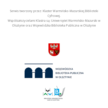
Serwis tworzony przez: Klaster Warmińsko-Mazurskiej Biblioteki
Cyfrowej.
Współzałożycielami Klastra są: Uniwersytet Warmińsko-Mazurski w
Olsztynie oraz Wojewódzka Biblioteka Publiczna w Olsztynie