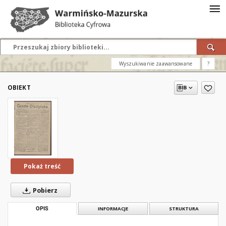
Wyszukiwanie zaawansowane
?
OBIEKT
Pokaż treść
Pobierz
OPIS
INFORMACJE
STRUKTURA