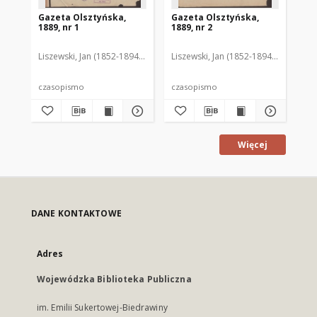
Gazeta Olsztyńska,
Gazeta Olsztyńska,
Ga
1889, nr 1
1889, nr 2
188
Liszewski, Jan (1852-1894). Red.
Liszewski, Jan (1852-1894). Red.
Lis
czasopismo
czasopismo
cz
Więcej
DANE KONTAKTOWE
Adres
Wojewódzka Biblioteka Publiczna
im. Emilii Sukertowej-Biedrawiny