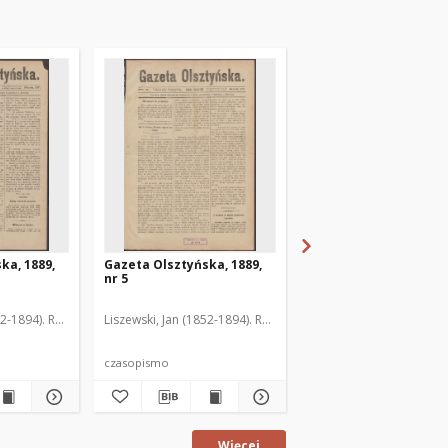
ka, 1889,
Gazeta Olsztyńska, 1889,
Gazeta Olsztyńska, 1
nr 5
nr 6
52-1894). Red.
Liszewski, Jan (1852-1894). Red.
Liszewski, Jan (1852-189
czasopismo
czasopismo
Więcej