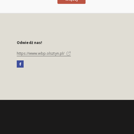
Odwiedź nas!
https://www.wbp.olsztyn.pl/