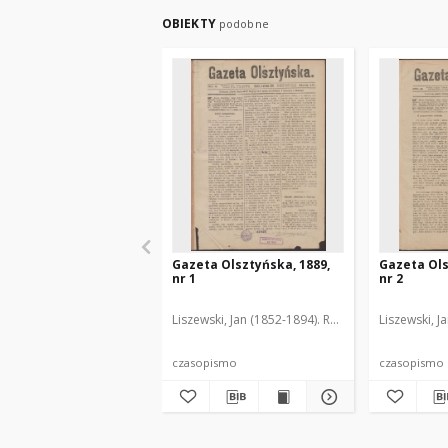
OBIEKTY
podobne
Gazeta Olsztyńska, 1889,
Gazeta Ols
nr 1
nr 2
Liszewski, Jan (1852-1894). Red.
Liszewski, J
czasopismo
czasopismo