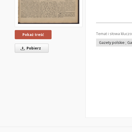
Temat i słowa klucz
Pokaż treść
Gazety polskie ; G
Pobierz