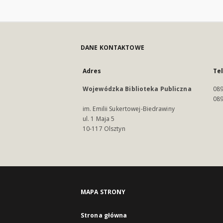
DANE KONTAKTOWE
Adres
Te
Wojewódzka Biblioteka Publiczna
089
089
im. Emilii Sukertowej-Biedrawiny
ul. 1 Maja 5
10-117 Olsztyn
MAPA STRONY
Strona główna