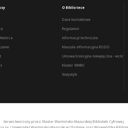
ksy
O Bibliotece
Dane kontaktowe
ca
Regulamin
łtwórca
Informacje techniczne
zanie
Klauzula informacyjna RODO
t
Umowa licencyjna niewyłączna - wzór
es
Klaster WMBC
Statystyki
Serwis tworzony przez: Klaster Warmińsko-Mazurskiej Biblioteki Cyfrowej.
tra są: Uniwersytet Warmińsko-Mazurski w Olsztynie oraz Wojewódzka Bibliote