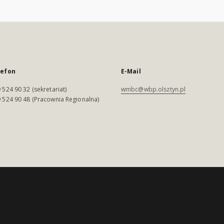
lefon
E-Mail
 524 90 32 (sekretariat)
wmbc@wbp.olsztyn.pl
 524 90 48 (Pracownia Regionalna)