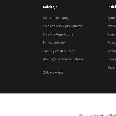
Kolekcje
Inde
Kolekcje instytucji
Tytuł
Kolekcje osób prywatnych
Twór
Kolekcje tematyczne
Wspó
Formy zbiorów
Powią
Zasoby elektroniczne
Tema
Bibliografia Warmii i Mazur
Zakr
...
Opis
Zobacz więcej
Współzałożycielami Klas