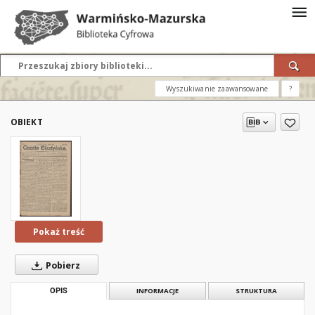
Wyszukiwanie zaawansowane
?
OBIEKT
Pokaż treść
Pobierz
OPIS
INFORMACJE
STRUKTURA