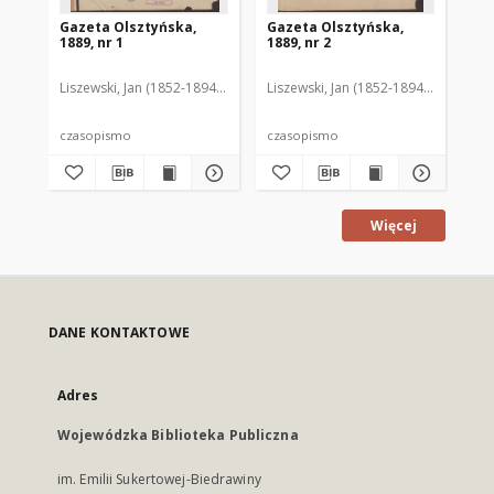
Gazeta Olsztyńska,
Gazeta Olsztyńska,
Ga
1889, nr 1
1889, nr 2
188
Liszewski, Jan (1852-1894). Red.
Liszewski, Jan (1852-1894). Red.
Lis
czasopismo
czasopismo
cz
Więcej
DANE KONTAKTOWE
Adres
Wojewódzka Biblioteka Publiczna
im. Emilii Sukertowej-Biedrawiny