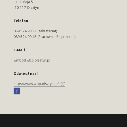
ul. 1 Maja 5
10-117 Olsztyn
Telefon
089 524 90 32 (sekretariat)
089 524 90 48 (Pracownia Regionalna)
E-Mail
wmbc@wbp.olsztyn.pl
Odwiedź nas!
https://www.wbp.olsztyn.pl/