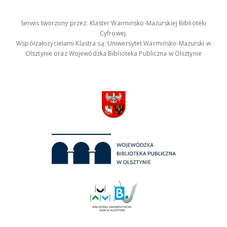
Serwis tworzony przez: Klaster Warmińsko-Mazurskiej Biblioteki
Cyfrowej.
Współzałożycielami Klastra są: Uniwersytet Warmińsko-Mazurski w
Olsztynie oraz Wojewódzka Biblioteka Publiczna w Olsztynie