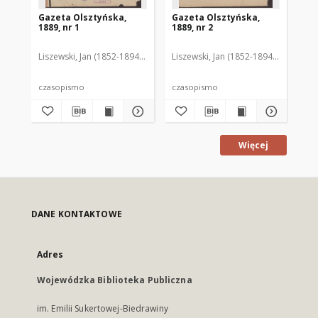
Gazeta Olsztyńska,
Gazeta Olsztyńska,
Ga
1889, nr 1
1889, nr 2
188
Liszewski, Jan (1852-1894). Red.
Liszewski, Jan (1852-1894). Red.
Lis
czasopismo
czasopismo
cz
Więcej
DANE KONTAKTOWE
Adres
Wojewódzka Biblioteka Publiczna
im. Emilii Sukertowej-Biedrawiny