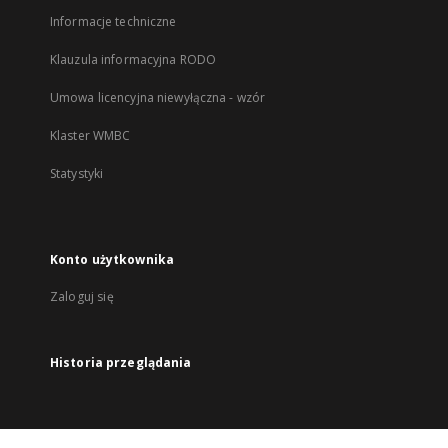
Informacje techniczne
Klauzula informacyjna RODO
Umowa licencyjna niewyłączna - wzór
Klaster WMBC
Statystyki
Konto użytkownika
Zaloguj się
Historia przeglądania