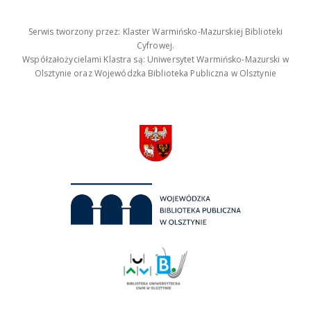
Serwis tworzony przez: Klaster Warmińsko-Mazurskiej Biblioteki
Cyfrowej.
Współzałożycielami Klastra są: Uniwersytet Warmińsko-Mazurski w
Olsztynie oraz Wojewódzka Biblioteka Publiczna w Olsztynie