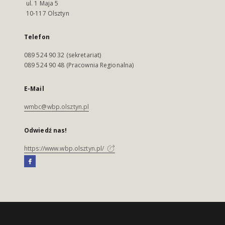
ul. 1 Maja 5
10-117 Olsztyn
Telefon
089 524 90 32 (sekretariat)
089 524 90 48 (Pracownia Regionalna)
E-Mail
wmbc@wbp.olsztyn.pl
Odwiedź nas!
https://www.wbp.olsztyn.pl/