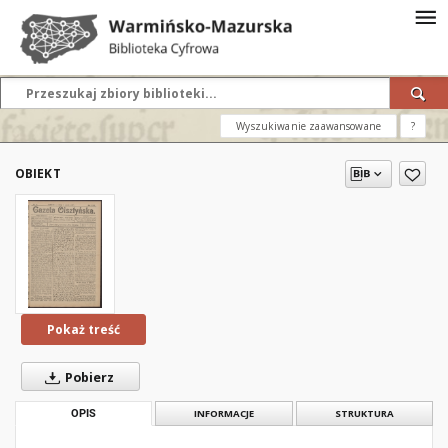
Wyszukiwanie zaawansowane
?
OBIEKT
Pokaż treść
Pobierz
OPIS
INFORMACJE
STRUKTURA