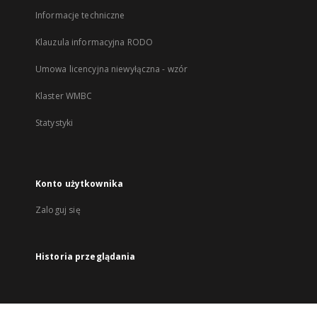
Informacje techniczne
Klauzula informacyjna RODO
Umowa licencyjna niewyłączna - wzór
Klaster WMBC
Statystyki
Konto użytkownika
Zaloguj się
Historia przeglądania