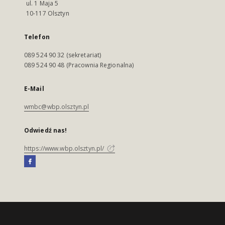
ul. 1 Maja 5
10-117 Olsztyn
Telefon
089 524 90 32 (sekretariat)
089 524 90 48 (Pracownia Regionalna)
E-Mail
wmbc@wbp.olsztyn.pl
Odwiedź nas!
https://www.wbp.olsztyn.pl/