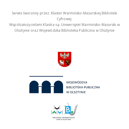
Serwis tworzony przez: Klaster Warmińsko-Mazurskiej Biblioteki
Cyfrowej.
Współzałożycielami Klastra są: Uniwersytet Warmińsko-Mazurski w
Olsztynie oraz Wojewódzka Biblioteka Publiczna w Olsztynie