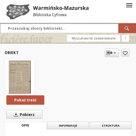
Wyszukiwanie zaawansowane
?
OBIEKT
Pokaż treść
Pobierz
OPIS
INFORMACJE
STRUKTURA