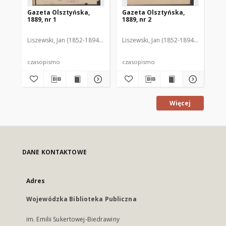
Gazeta Olsztyńska,
Gazeta Olsztyńska,
Ga
1889, nr 1
1889, nr 2
188
Liszewski, Jan (1852-1894). Red.
Liszewski, Jan (1852-1894). Red.
Lis
czasopismo
czasopismo
cz
Więcej
DANE KONTAKTOWE
Adres
Wojewódzka Biblioteka Publiczna
im. Emilii Sukertowej-Biedrawiny