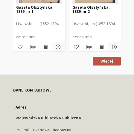
Gazeta Olsztyńska,
Gazeta Olsztyńska,
Ga
1889, nr 1
1889, nr 2
188
Liszewski, Jan (1852-1894). Red.
Liszewski, Jan (1852-1894). Red.
Lis
czasopismo
czasopismo
cz
Więcej
DANE KONTAKTOWE
Adres
Wojewódzka Biblioteka Publiczna
im. Emilii Sukertowej-Biedrawiny