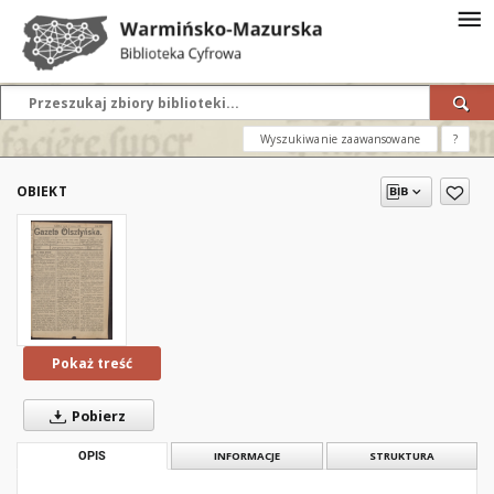
Wyszukiwanie zaawansowane
?
OBIEKT
Pokaż treść
Pobierz
OPIS
INFORMACJE
STRUKTURA