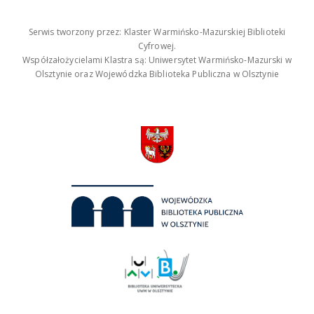
Serwis tworzony przez: Klaster Warmińsko-Mazurskiej Biblioteki
Cyfrowej.
Współzałożycielami Klastra są: Uniwersytet Warmińsko-Mazurski w
Olsztynie oraz Wojewódzka Biblioteka Publiczna w Olsztynie