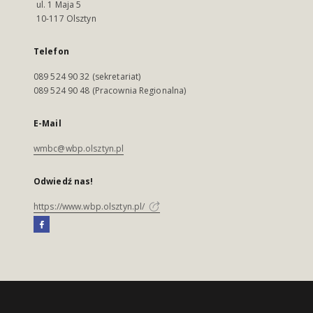
ul. 1 Maja 5
10-117 Olsztyn
Telefon
089 524 90 32 (sekretariat)
089 524 90 48 (Pracownia Regionalna)
E-Mail
wmbc@wbp.olsztyn.pl
Odwiedź nas!
https://www.wbp.olsztyn.pl/