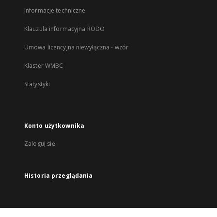
Informacje techniczne
Klauzula informacyjna RODO
Umowa licencyjna niewyłączna - wzór
Klaster WMBC
Statystyki
Konto użytkownika
Zaloguj się
Historia przeglądania