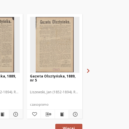
ka, 1889,
Gazeta Olsztyńska, 1889,
Gazeta Olsztyńska, 1
nr 5
nr 6
52-1894). Red.
Liszewski, Jan (1852-1894). Red.
Liszewski, Jan (1852-189
czasopismo
czasopismo
Więcej