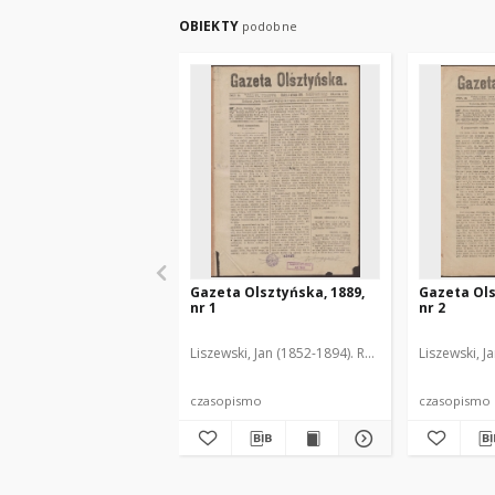
OBIEKTY
podobne
Gazeta Olsztyńska, 1889,
Gazeta Ols
nr 1
nr 2
Liszewski, Jan (1852-1894). Red.
Liszewski, J
czasopismo
czasopismo