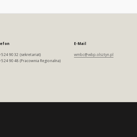
lefon
E-Mail
 524 90 32 (sekretariat)
wmbc@wbp.olsztyn.pl
 524 90 48 (Pracownia Regionalna)