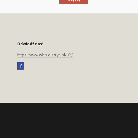
Odwiedź nas!
https://www.wbp.olsztyn.pl/