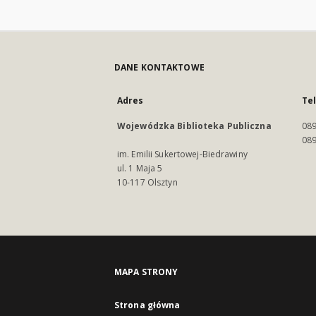
DANE KONTAKTOWE
Adres
Te
Wojewódzka Biblioteka Publiczna
089
089
im. Emilii Sukertowej-Biedrawiny
ul. 1 Maja 5
10-117 Olsztyn
MAPA STRONY
Strona główna