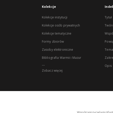
Kolekcje
Inde
Kolekcje instytucji
Tytuł
Kolekcje osób prywatnych
Twór
Kolekcje tematyczne
Wspó
Formy zbiorów
Powią
Zasoby elektroniczne
Tema
Bibliografia Warmii i Mazur
Zakr
...
Opis
Zobacz więcej
Współzałożycielami Klas