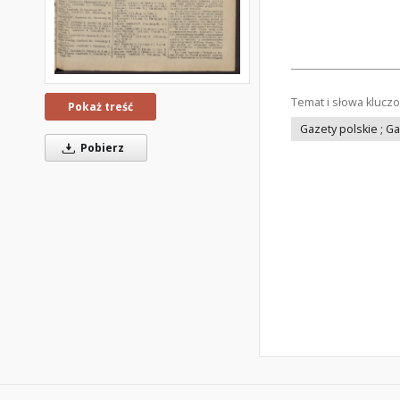
Temat i słowa klucz
Pokaż treść
Gazety polskie ; G
Pobierz