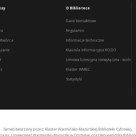
ksy
O Bibliotece
Dane kontaktowe
ca
Regulamin
łtwórca
Informacje techniczne
zanie
Klauzula informacyjna RODO
t
Umowa licencyjna niewyłączna - wzór
es
Klaster WMBC
Statystyki
Serwis tworzony przez: Klaster Warmińsko-Mazurskiej Biblioteki Cyfrowej.
tra są: Uniwersytet Warmińsko-Mazurski w Olsztynie oraz Wojewódzka Bibliote