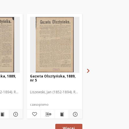
ka, 1889,
Gazeta Olsztyńska, 1889,
Gazeta Olsztyńska, 1
nr 5
nr 6
52-1894). Red.
Liszewski, Jan (1852-1894). Red.
Liszewski, Jan (1852-189
czasopismo
czasopismo
Więcej