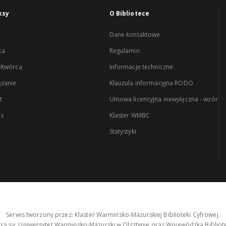
ksy
O Bibliotece
Dane kontaktowe
ca
Regulamin
łtwórca
Informacje techniczne
zanie
Klauzula informacyjna RODO
t
Umowa licencyjna niewyłączna - wzór
es
Klaster WMBC
Statystyki
Serwis tworzony przez: Klaster Warmińsko-Mazurskiej Biblioteki Cyfrowej.
tra są: Uniwersytet Warmińsko-Mazurski w Olsztynie oraz Wojewódzka Bibliote