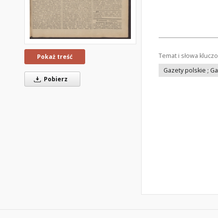
Temat i słowa klucz
Pokaż treść
Gazety polskie ; G
Pobierz