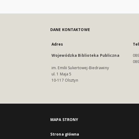
DANE KONTAKTOWE
Adres
Te
Wojewódzka Biblioteka Publiczna
089
089
im. Emilii Sukertowej-Biedrawiny
ul. 1 Maja 5
10-117 Olsztyn
MAPA STRONY
Strona główna