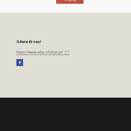
Odwiedź nas!
https://www.wbp.olsztyn.pl/