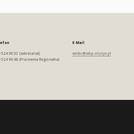
lefon
E-Mail
 524 90 32 (sekretariat)
wmbc@wbp.olsztyn.pl
 524 90 48 (Pracownia Regionalna)