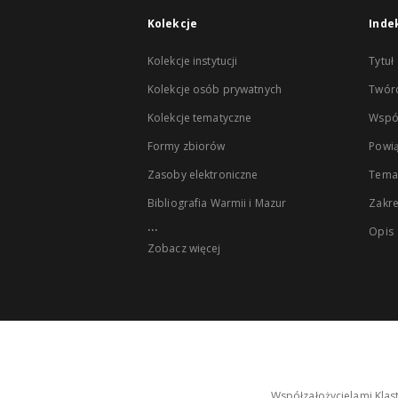
Kolekcje
Inde
Kolekcje instytucji
Tytuł
Kolekcje osób prywatnych
Twór
Kolekcje tematyczne
Wspó
Formy zbiorów
Powią
Zasoby elektroniczne
Tema
Bibliografia Warmii i Mazur
Zakr
...
Opis
Zobacz więcej
Współzałożycielami Klas