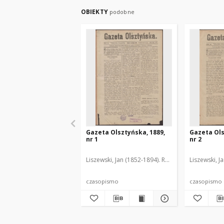
OBIEKTY
podobne
Gazeta Olsztyńska, 1889,
Gazeta Ols
nr 1
nr 2
Liszewski, Jan (1852-1894). Red.
Liszewski, J
czasopismo
czasopismo