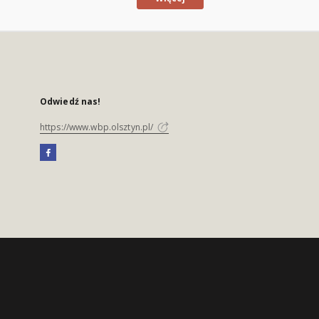
Odwiedź nas!
https://www.wbp.olsztyn.pl/