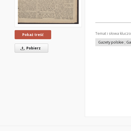
Temat i słowa klucz
Pokaż treść
Gazety polskie ; G
Pobierz