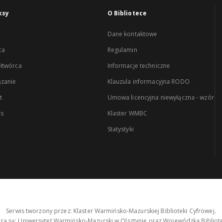
ksy
O Bibliotece
Dane kontaktowe
ca
Regulamin
łtwórca
Informacje techniczne
zanie
Klauzula informacyjna RODO
t
Umowa licencyjna niewyłączna - wzór
es
Klaster WMBC
Statystyki
Serwis tworzony przez: Klaster Warmińsko-Mazurskiej Biblioteki Cyfrowej.
tra są: Uniwersytet Warmińsko-Mazurski w Olsztynie oraz Wojewódzka Bibliote