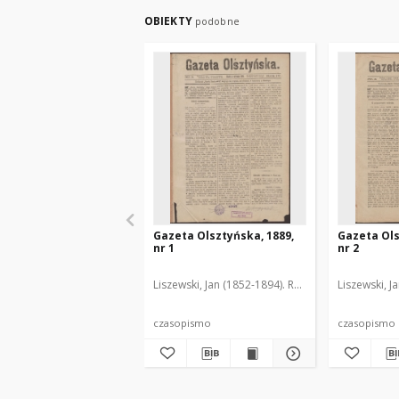
OBIEKTY
podobne
Gazeta Olsztyńska, 1889,
Gazeta Ols
nr 1
nr 2
Liszewski, Jan (1852-1894). Red.
Liszewski, J
czasopismo
czasopismo