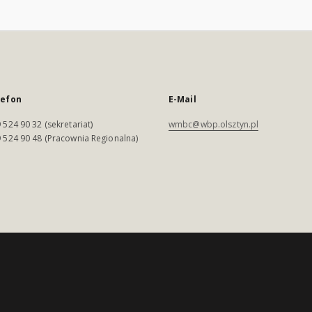
lefon
E-Mail
 524 90 32 (sekretariat)
wmbc@wbp.olsztyn.pl
 524 90 48 (Pracownia Regionalna)