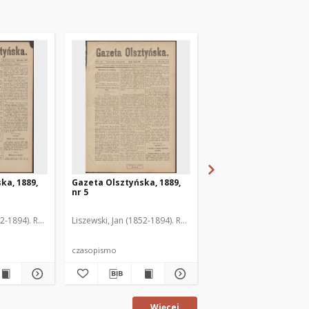
ka, 1889,
Gazeta Olsztyńska, 1889,
Gazeta Olsztyńska, 1
nr 5
nr 6
52-1894). Red.
Liszewski, Jan (1852-1894). Red.
Liszewski, Jan (1852-189
czasopismo
czasopismo
Więcej