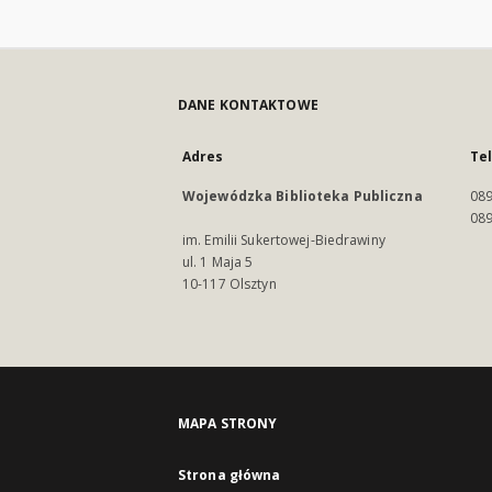
DANE KONTAKTOWE
Adres
Te
Wojewódzka Biblioteka Publiczna
089
089
im. Emilii Sukertowej-Biedrawiny
ul. 1 Maja 5
10-117 Olsztyn
MAPA STRONY
Strona główna