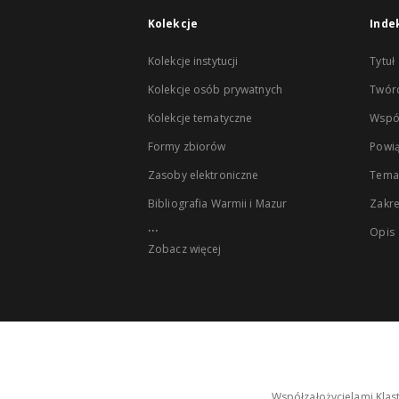
Kolekcje
Inde
Kolekcje instytucji
Tytuł
Kolekcje osób prywatnych
Twór
Kolekcje tematyczne
Wspó
Formy zbiorów
Powią
Zasoby elektroniczne
Tema
Bibliografia Warmii i Mazur
Zakr
...
Opis
Zobacz więcej
Współzałożycielami Klas