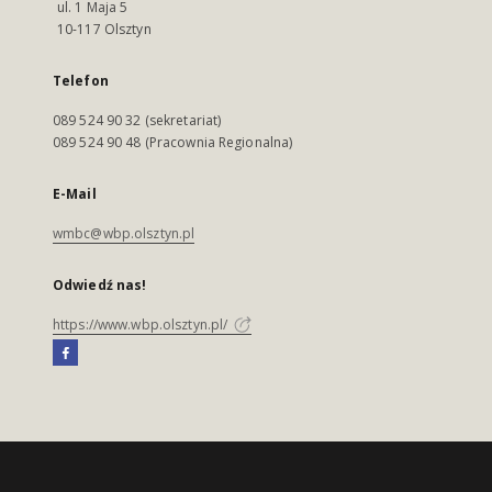
ul. 1 Maja 5
10-117 Olsztyn
Telefon
089 524 90 32 (sekretariat)
089 524 90 48 (Pracownia Regionalna)
E-Mail
wmbc@wbp.olsztyn.pl
Odwiedź nas!
https://www.wbp.olsztyn.pl/