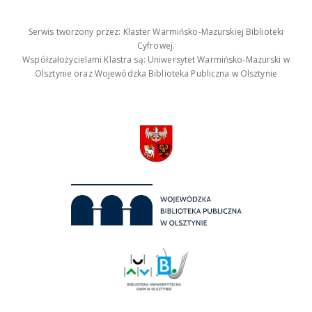
Serwis tworzony przez: Klaster Warmińsko-Mazurskiej Biblioteki
Cyfrowej.
Współzałożycielami Klastra są: Uniwersytet Warmińsko-Mazurski w
Olsztynie oraz Wojewódzka Biblioteka Publiczna w Olsztynie