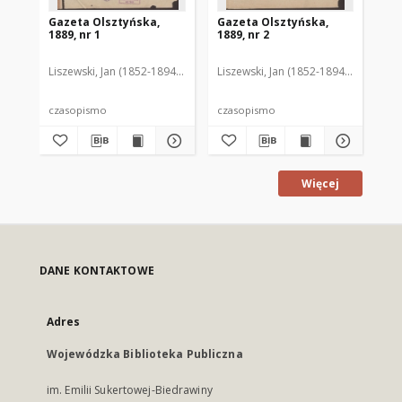
Gazeta Olsztyńska,
Gazeta Olsztyńska,
Ga
1889, nr 1
1889, nr 2
188
Liszewski, Jan (1852-1894). Red.
Liszewski, Jan (1852-1894). Red.
Lis
czasopismo
czasopismo
cz
Więcej
DANE KONTAKTOWE
Adres
Wojewódzka Biblioteka Publiczna
im. Emilii Sukertowej-Biedrawiny