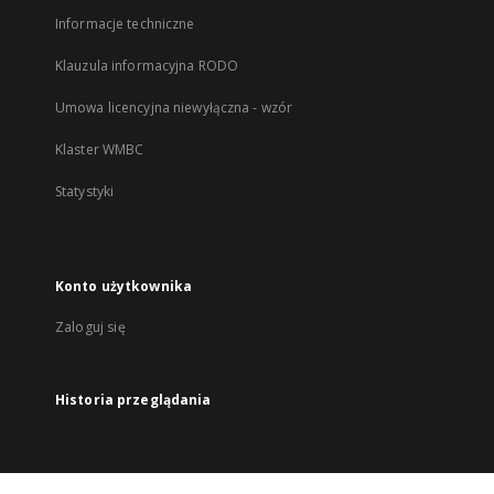
Informacje techniczne
Klauzula informacyjna RODO
Umowa licencyjna niewyłączna - wzór
Klaster WMBC
Statystyki
Konto użytkownika
Zaloguj się
Historia przeglądania