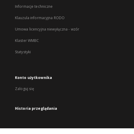
Informacje techniczne
Klauzula informacyjna RODO
Umowa licencyjna niewyłączna - wzór
Klaster WMBC
Statystyki
Konto użytkownika
Zaloguj się
Historia przeglądania