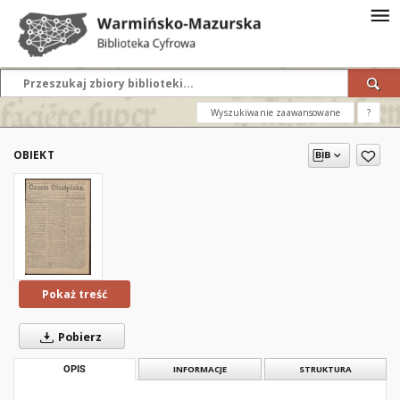
Wyszukiwanie zaawansowane
?
OBIEKT
Pokaż treść
Pobierz
OPIS
INFORMACJE
STRUKTURA