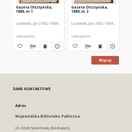
Gazeta Olsztyńska,
Gazeta Olsztyńska,
Ga
1889, nr 1
1889, nr 2
188
Liszewski, Jan (1852-1894). Red.
Liszewski, Jan (1852-1894). Red.
Lis
czasopismo
czasopismo
cz
Więcej
DANE KONTAKTOWE
Adres
Wojewódzka Biblioteka Publiczna
im. Emilii Sukertowej-Biedrawiny