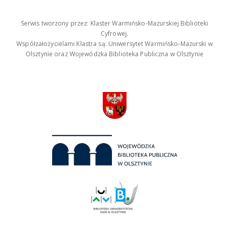
Serwis tworzony przez: Klaster Warmińsko-Mazurskiej Biblioteki
Cyfrowej.
Współzałożycielami Klastra są: Uniwersytet Warmińsko-Mazurski w
Olsztynie oraz Wojewódzka Biblioteka Publiczna w Olsztynie