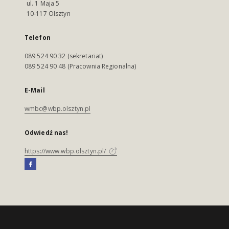
ul. 1 Maja 5
10-117 Olsztyn
Telefon
089 524 90 32 (sekretariat)
089 524 90 48 (Pracownia Regionalna)
E-Mail
wmbc@wbp.olsztyn.pl
Odwiedź nas!
https://www.wbp.olsztyn.pl/