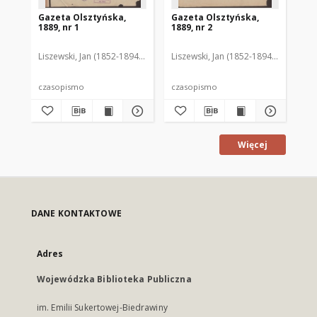
Gazeta Olsztyńska,
Gazeta Olsztyńska,
Ga
1889, nr 1
1889, nr 2
188
Liszewski, Jan (1852-1894). Red.
Liszewski, Jan (1852-1894). Red.
Lis
czasopismo
czasopismo
cz
Więcej
DANE KONTAKTOWE
Adres
Wojewódzka Biblioteka Publiczna
im. Emilii Sukertowej-Biedrawiny