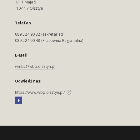
ul. 1 Maja 5
10-117 Olsztyn
Telefon
089 524 90 32 (sekretariat)
089 524 90 48 (Pracownia Regionalna)
E-Mail
wmbc@wbp.olsztyn.pl
Odwiedź nas!
https://www.wbp.olsztyn.pl/