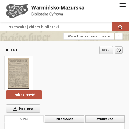
Wyszukiwanie zaawansowane
?
OBIEKT
Pokaż treść
Pobierz
OPIS
INFORMACJE
STRUKTURA