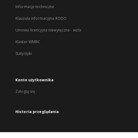
Informacje techniczne
Klauzula informacyjna RODO
Umowa licencyjna niewyłączna - wzór
Klaster WMBC
Statystyki
Konto użytkownika
Zaloguj się
Historia przeglądania