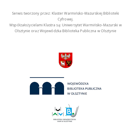
Serwis tworzony przez: Klaster Warmińsko-Mazurskiej Biblioteki
Cyfrowej.
Współzałożycielami Klastra są: Uniwersytet Warmińsko-Mazurski w
Olsztynie oraz Wojewódzka Biblioteka Publiczna w Olsztynie