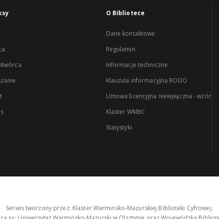
ksy
O Bibliotece
Dane kontaktowe
ca
Regulamin
łtwórca
Informacje techniczne
zanie
Klauzula informacyjna RODO
t
Umowa licencyjna niewyłączna - wzór
es
Klaster WMBC
Statystyki
Serwis tworzony przez: Klaster Warmińsko-Mazurskiej Biblioteki Cyfrowej.
tra są: Uniwersytet Warmińsko-Mazurski w Olsztynie oraz Wojewódzka Bibliote