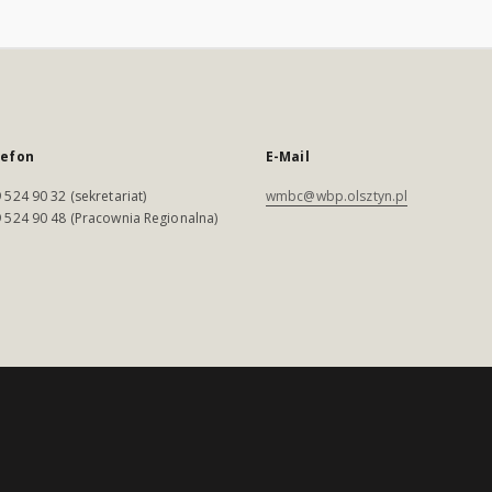
lefon
E-Mail
 524 90 32 (sekretariat)
wmbc@wbp.olsztyn.pl
 524 90 48 (Pracownia Regionalna)