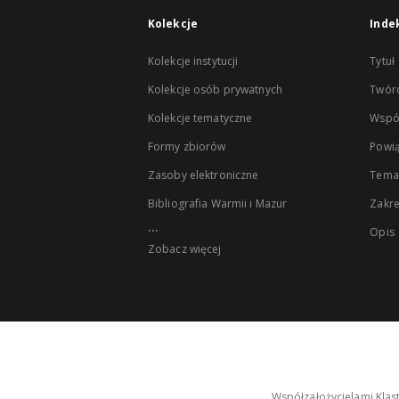
Kolekcje
Inde
Kolekcje instytucji
Tytuł
Kolekcje osób prywatnych
Twór
Kolekcje tematyczne
Wspó
Formy zbiorów
Powią
Zasoby elektroniczne
Tema
Bibliografia Warmii i Mazur
Zakr
...
Opis
Zobacz więcej
Współzałożycielami Klas