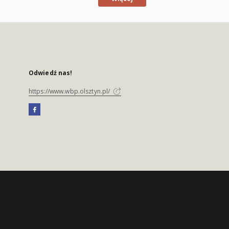
Odwiedź nas!
https://www.wbp.olsztyn.pl/