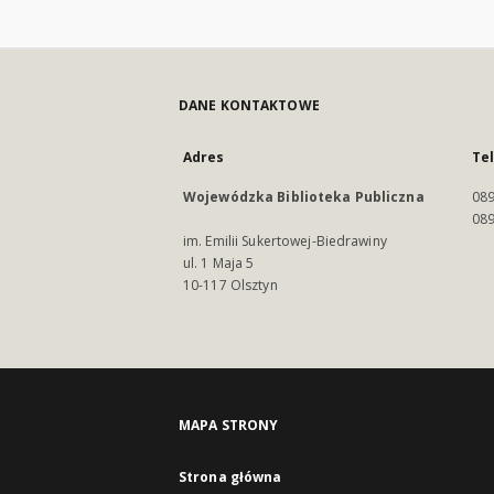
DANE KONTAKTOWE
Adres
Te
Wojewódzka Biblioteka Publiczna
089
089
im. Emilii Sukertowej-Biedrawiny
ul. 1 Maja 5
10-117 Olsztyn
MAPA STRONY
Strona główna