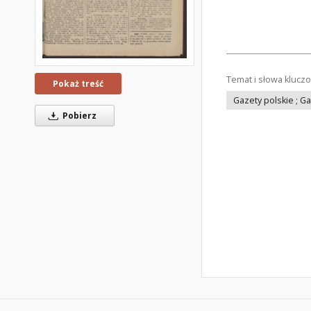
Temat i słowa klucz
Pokaż treść
Gazety polskie ; G
Pobierz