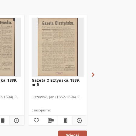
ka, 1889,
Gazeta Olsztyńska, 1889,
Gazeta Olsztyńska, 1
nr 5
nr 6
52-1894). Red.
Liszewski, Jan (1852-1894). Red.
Liszewski, Jan (1852-189
czasopismo
czasopismo
Więcej