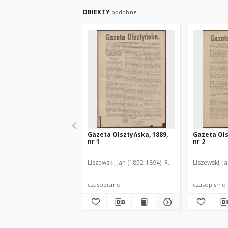
OBIEKTY
podobne
Gazeta Olsztyńska, 1889,
Gazeta Ols
nr 1
nr 2
Liszewski, Jan (1852-1894). Red.
Liszewski, J
czasopismo
czasopismo