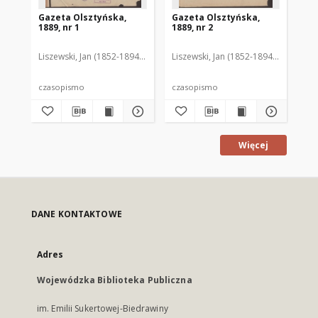
Gazeta Olsztyńska,
Gazeta Olsztyńska,
Ga
1889, nr 1
1889, nr 2
188
Liszewski, Jan (1852-1894). Red.
Liszewski, Jan (1852-1894). Red.
Lis
czasopismo
czasopismo
cz
Więcej
DANE KONTAKTOWE
Adres
Wojewódzka Biblioteka Publiczna
im. Emilii Sukertowej-Biedrawiny