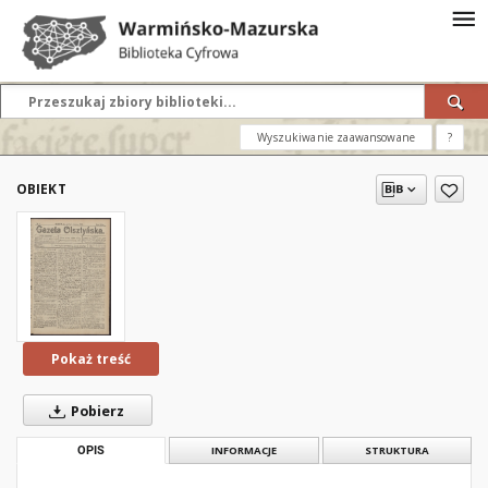
Wyszukiwanie zaawansowane
?
OBIEKT
Pokaż treść
Pobierz
OPIS
INFORMACJE
STRUKTURA