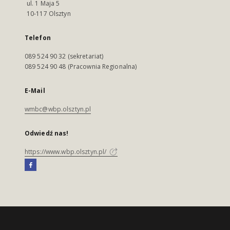
ul. 1 Maja 5
10-117 Olsztyn
Telefon
089 524 90 32 (sekretariat)
089 524 90 48 (Pracownia Regionalna)
E-Mail
wmbc@wbp.olsztyn.pl
Odwiedź nas!
https://www.wbp.olsztyn.pl/