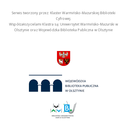
Serwis tworzony przez: Klaster Warmińsko-Mazurskiej Biblioteki
Cyfrowej.
Współzałożycielami Klastra są: Uniwersytet Warmińsko-Mazurski w
Olsztynie oraz Wojewódzka Biblioteka Publiczna w Olsztynie