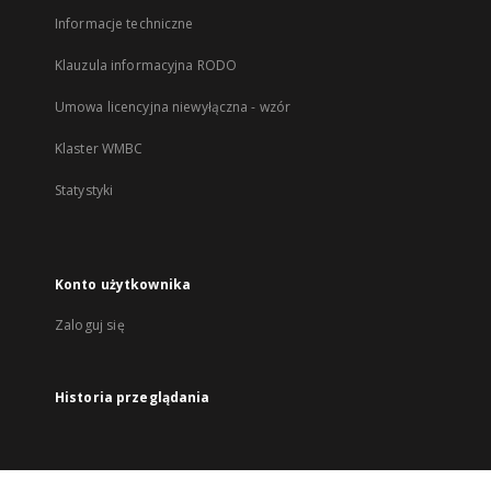
Informacje techniczne
Klauzula informacyjna RODO
Umowa licencyjna niewyłączna - wzór
Klaster WMBC
Statystyki
Konto użytkownika
Zaloguj się
Historia przeglądania