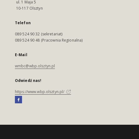
ul. 1 Maja 5
10-117 Olsztyn
Telefon
089 524 90 32 (sekretariat)
089 524 90 48 (Pracownia Regionalna)
E-Mail
wmbc@wbp.olsztyn.pl
Odwiedź nas!
https://www.wbp.olsztyn.pl/