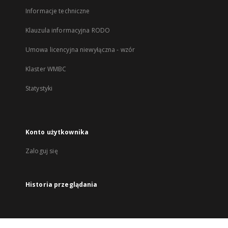
Informacje techniczne
Klauzula informacyjna RODO
Umowa licencyjna niewyłączna - wzór
Klaster WMBC
Statystyki
Konto użytkownika
Zaloguj się
Historia przeglądania