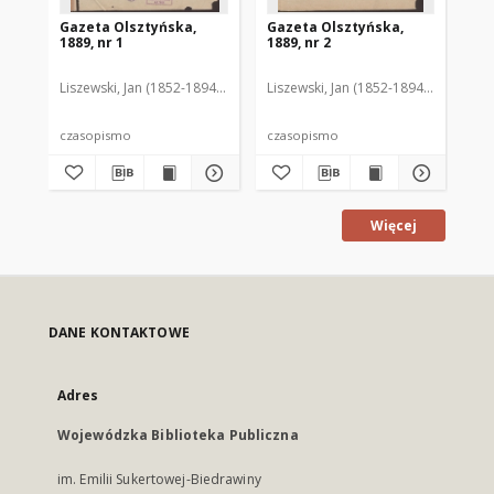
Gazeta Olsztyńska,
Gazeta Olsztyńska,
Ga
1889, nr 1
1889, nr 2
188
Liszewski, Jan (1852-1894). Red.
Liszewski, Jan (1852-1894). Red.
Lis
czasopismo
czasopismo
cz
Więcej
DANE KONTAKTOWE
Adres
Wojewódzka Biblioteka Publiczna
im. Emilii Sukertowej-Biedrawiny