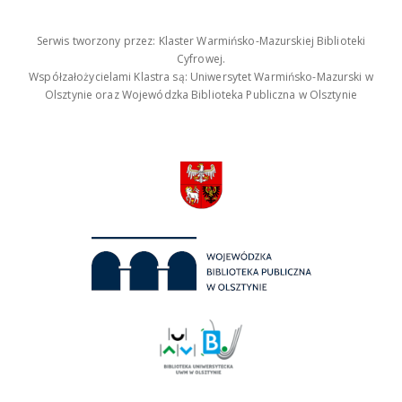
Serwis tworzony przez: Klaster Warmińsko-Mazurskiej Biblioteki
Cyfrowej.
Współzałożycielami Klastra są: Uniwersytet Warmińsko-Mazurski w
Olsztynie oraz Wojewódzka Biblioteka Publiczna w Olsztynie