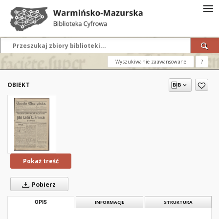
Wyszukiwanie zaawansowane
?
OBIEKT
Pokaż treść
Pobierz
OPIS
INFORMACJE
STRUKTURA