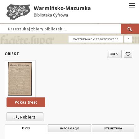
Wyszukiwanie zaawansowane
?
OBIEKT
Pokaż treść
Pobierz
OPIS
INFORMACJE
STRUKTURA