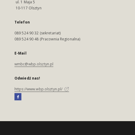
ul. 1 Maja 5
10-117 Olsztyn
Telefon
089 524 90 32 (sekretariat)
089 524 90 48 (Pracownia Regionalna)
E-Mail
wmbc@wbp.olsztyn.pl
Odwiedź nas!
https://www.wbp.olsztyn.pl/