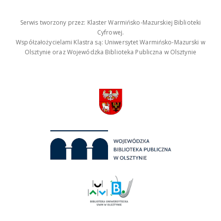
Serwis tworzony przez: Klaster Warmińsko-Mazurskiej Biblioteki
Cyfrowej.
Współzałożycielami Klastra są: Uniwersytet Warmińsko-Mazurski w
Olsztynie oraz Wojewódzka Biblioteka Publiczna w Olsztynie