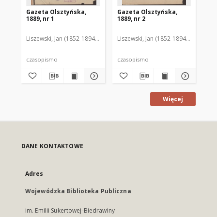
Gazeta Olsztyńska,
Gazeta Olsztyńska,
Ga
1889, nr 1
1889, nr 2
188
Liszewski, Jan (1852-1894). Red.
Liszewski, Jan (1852-1894). Red.
Lis
czasopismo
czasopismo
cz
Więcej
DANE KONTAKTOWE
Adres
Wojewódzka Biblioteka Publiczna
im. Emilii Sukertowej-Biedrawiny