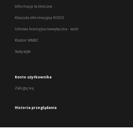
Informacje techniczne
Klauzula informacyjna RODO
Umowa licencyjna niewyłączna - wzór
Klaster WMBC
Statystyki
Konto użytkownika
Zaloguj się
Historia przeglądania