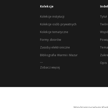
Kolekcje
Inde
Kolekcje instytucji
Tytuł
Kolekcje osób prywatnych
Twór
Kolekcje tematyczne
Wspó
Formy zbiorów
Powią
Zasoby elektroniczne
Tema
Bibliografia Warmii i Mazur
Zakr
...
Opis
Zobacz więcej
Współzałożycielami Klas