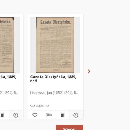
ka, 1889,
Gazeta Olsztyńska, 1889,
Gazeta Olsztyńska, 1
nr 5
nr 6
52-1894). Red.
Liszewski, Jan (1852-1894). Red.
Liszewski, Jan (1852-189
czasopismo
czasopismo
Więcej