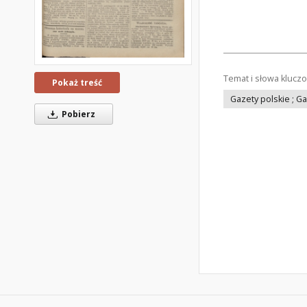
Temat i słowa klucz
Pokaż treść
Gazety polskie ; G
Pobierz