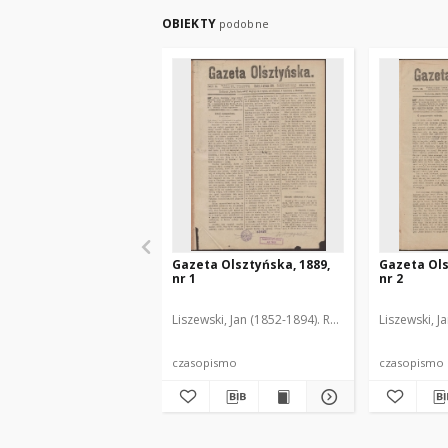
OBIEKTY
podobne
Gazeta Olsztyńska, 1889,
Gazeta Ols
nr 1
nr 2
Liszewski, Jan (1852-1894). Red.
Liszewski, J
czasopismo
czasopismo