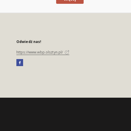
Odwiedź nas!
https://www.wbp.olsztyn.pl/