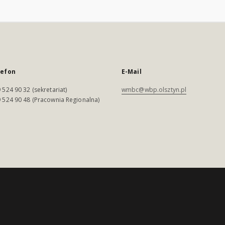
lefon
E-Mail
 524 90 32 (sekretariat)
wmbc@wbp.olsztyn.pl
 524 90 48 (Pracownia Regionalna)