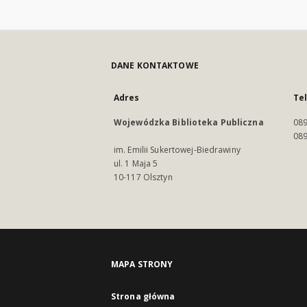
DANE KONTAKTOWE
Adres
Te
Wojewódzka Biblioteka Publiczna
089
089
im. Emilii Sukertowej-Biedrawiny
ul. 1 Maja 5
10-117 Olsztyn
MAPA STRONY
Strona główna