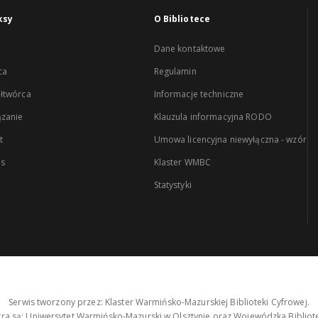
ksy
O Bibliotece
Dane kontaktowe
ca
Regulamin
łtwórca
Informacje techniczne
zanie
Klauzula informacyjna RODO
t
Umowa licencyjna niewyłączna - wzór
es
Klaster WMBC
Statystyki
Serwis tworzony przez: Klaster Warmińsko-Mazurskiej Biblioteki Cyfrowej.
tra są: Uniwersytet Warmińsko-Mazurski w Olsztynie oraz Wojewódzka Bibliote