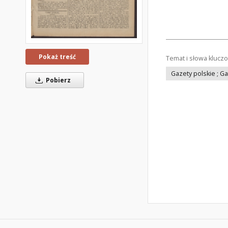
Pokaż treść
Temat i słowa klucz
Gazety polskie ; G
Pobierz