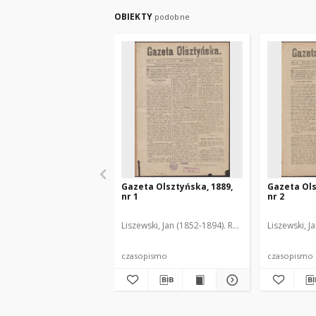
OBIEKTY
podobne
Gazeta Olsztyńska, 1889,
Gazeta Ols
nr 1
nr 2
Liszewski, Jan (1852-1894). Red.
Liszewski, J
czasopismo
czasopismo