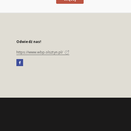
Odwiedź nas!
https://www.wbp.olsztyn.pl/