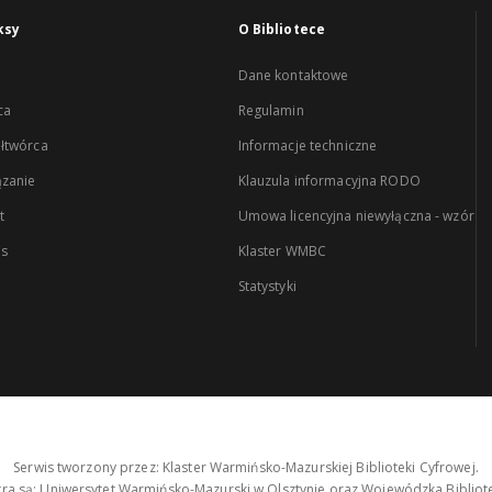
ksy
O Bibliotece
Dane kontaktowe
ca
Regulamin
łtwórca
Informacje techniczne
zanie
Klauzula informacyjna RODO
t
Umowa licencyjna niewyłączna - wzór
es
Klaster WMBC
Statystyki
Serwis tworzony przez: Klaster Warmińsko-Mazurskiej Biblioteki Cyfrowej.
tra są: Uniwersytet Warmińsko-Mazurski w Olsztynie oraz Wojewódzka Bibliote