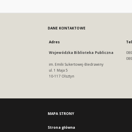
DANE KONTAKTOWE
Adres
Te
Wojewódzka Biblioteka Publiczna
089
089
im. Emilii Sukertowej-Biedrawiny
ul. 1 Maja 5
10-117 Olsztyn
MAPA STRONY
Strona główna