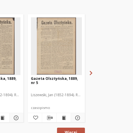
ka, 1889,
Gazeta Olsztyńska, 1889,
Gazeta Olsztyńska, 1
nr 5
nr 6
52-1894). Red.
Liszewski, Jan (1852-1894). Red.
Liszewski, Jan (1852-189
czasopismo
czasopismo
Więcej