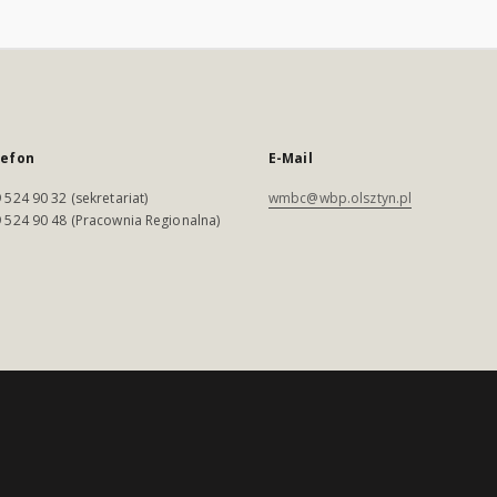
lefon
E-Mail
 524 90 32 (sekretariat)
wmbc@wbp.olsztyn.pl
 524 90 48 (Pracownia Regionalna)