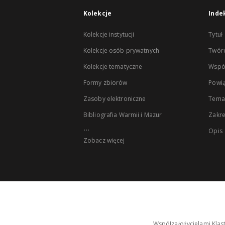
Kolekcje
Inde
Kolekcje instytucji
Tytuł
Kolekcje osób prywatnych
Twór
Kolekcje tematyczne
Wspó
Formy zbiorów
Powią
Zasoby elektroniczne
Tema
Bibliografia Warmii i Mazur
Zakr
...
Opis
Zobacz więcej
Współzałożycielami Klas