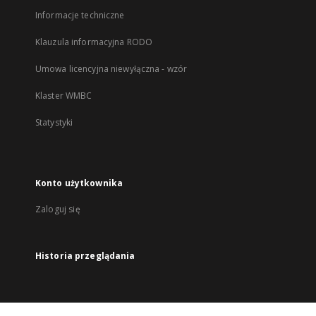
Informacje techniczne
Klauzula informacyjna RODO
Umowa licencyjna niewyłączna - wzór
Klaster WMBC
Statystyki
Konto użytkownika
Zaloguj się
Historia przeglądania