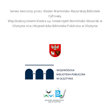
Serwis tworzony przez: Klaster Warmińsko-Mazurskiej Biblioteki
Cyfrowej.
Współzałożycielami Klastra są: Uniwersytet Warmińsko-Mazurski w
Olsztynie oraz Wojewódzka Biblioteka Publiczna w Olsztynie