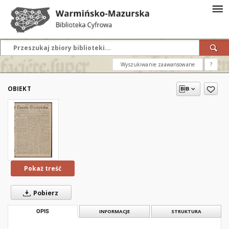
Wyszukiwanie zaawansowane
?
OBIEKT
Pokaż treść
Pobierz
OPIS
INFORMACJE
STRUKTURA