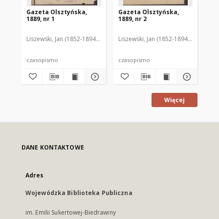
Gazeta Olsztyńska,
Gazeta Olsztyńska,
Ga
1889, nr 1
1889, nr 2
188
Liszewski, Jan (1852-1894). Red.
Liszewski, Jan (1852-1894). Red.
Lis
czasopismo
czasopismo
cz
Więcej
DANE KONTAKTOWE
Adres
Wojewódzka Biblioteka Publiczna
im. Emilii Sukertowej-Biedrawiny