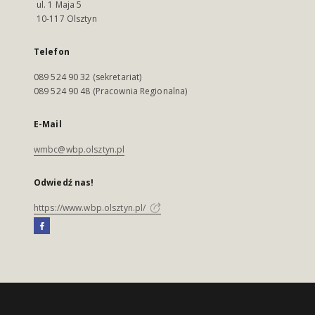
ul. 1 Maja 5
10-117 Olsztyn
Telefon
089 524 90 32 (sekretariat)
089 524 90 48 (Pracownia Regionalna)
E-Mail
wmbc@wbp.olsztyn.pl
Odwiedź nas!
https://www.wbp.olsztyn.pl/