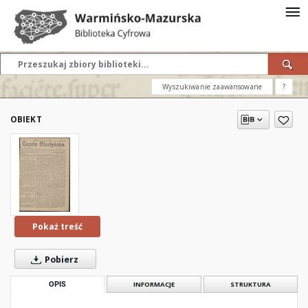
Wyszukiwanie zaawansowane
?
OBIEKT
Pokaż treść
Pobierz
OPIS
INFORMACJE
STRUKTURA