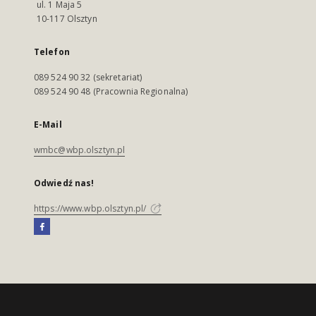
ul. 1 Maja 5
10-117 Olsztyn
Telefon
089 524 90 32 (sekretariat)
089 524 90 48 (Pracownia Regionalna)
E-Mail
wmbc@wbp.olsztyn.pl
Odwiedź nas!
https://www.wbp.olsztyn.pl/