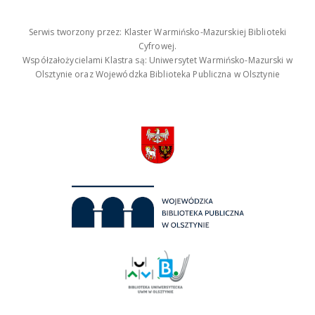
Serwis tworzony przez: Klaster Warmińsko-Mazurskiej Biblioteki
Cyfrowej.
Współzałożycielami Klastra są: Uniwersytet Warmińsko-Mazurski w
Olsztynie oraz Wojewódzka Biblioteka Publiczna w Olsztynie