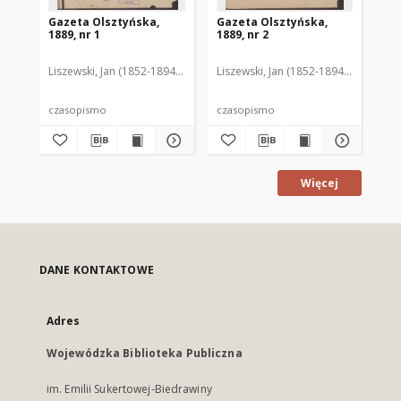
Gazeta Olsztyńska,
Gazeta Olsztyńska,
Ga
1889, nr 1
1889, nr 2
188
Liszewski, Jan (1852-1894). Red.
Liszewski, Jan (1852-1894). Red.
Lis
czasopismo
czasopismo
cz
Więcej
DANE KONTAKTOWE
Adres
Wojewódzka Biblioteka Publiczna
im. Emilii Sukertowej-Biedrawiny