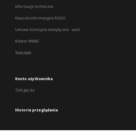
Informacje techniczne
Klauzula informacyjna RODO
Umowa licencyjna niewyłączna - wzór
Klaster WMBC
Statystyki
Konto użytkownika
Zaloguj się
Historia przeglądania