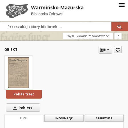
Wyszukiwanie zaawansowane
?
OBIEKT
Pokaż treść
Pobierz
OPIS
INFORMACJE
STRUKTURA