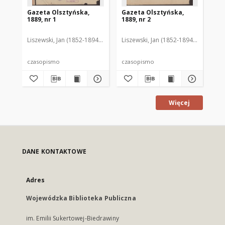
Gazeta Olsztyńska,
Gazeta Olsztyńska,
Ga
1889, nr 1
1889, nr 2
188
Liszewski, Jan (1852-1894). Red.
Liszewski, Jan (1852-1894). Red.
Lis
czasopismo
czasopismo
cz
Więcej
DANE KONTAKTOWE
Adres
Wojewódzka Biblioteka Publiczna
im. Emilii Sukertowej-Biedrawiny