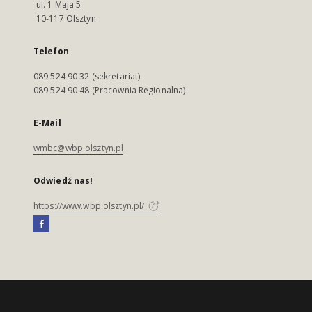
ul. 1 Maja 5
10-117 Olsztyn
Telefon
089 524 90 32 (sekretariat)
089 524 90 48 (Pracownia Regionalna)
E-Mail
wmbc@wbp.olsztyn.pl
Odwiedź nas!
https://www.wbp.olsztyn.pl/