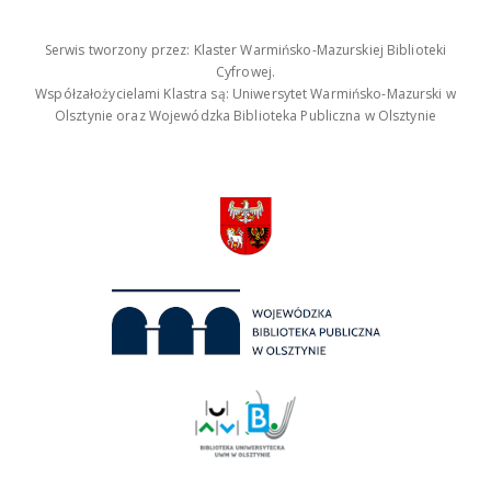
Serwis tworzony przez: Klaster Warmińsko-Mazurskiej Biblioteki
Cyfrowej.
Współzałożycielami Klastra są: Uniwersytet Warmińsko-Mazurski w
Olsztynie oraz Wojewódzka Biblioteka Publiczna w Olsztynie