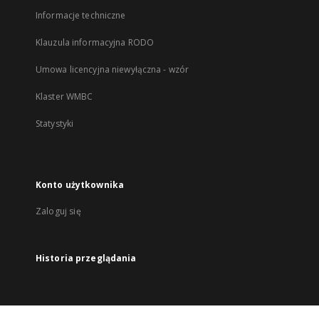
Informacje techniczne
Klauzula informacyjna RODO
Umowa licencyjna niewyłączna - wzór
Klaster WMBC
Statystyki
Konto użytkownika
Zaloguj się
Historia przeglądania