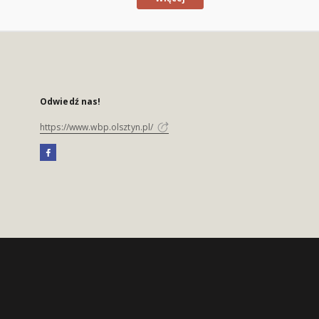
Odwiedź nas!
https://www.wbp.olsztyn.pl/