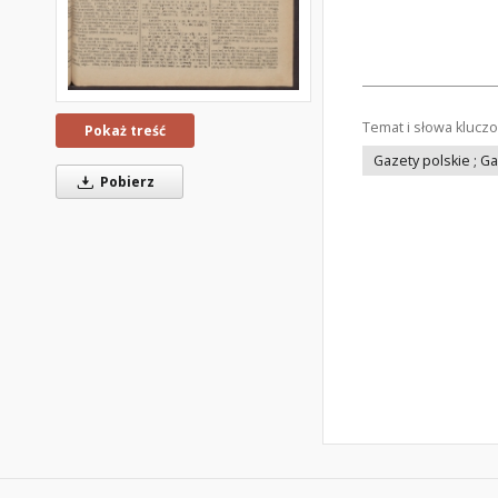
Temat i słowa klucz
Pokaż treść
Gazety polskie ; G
Pobierz