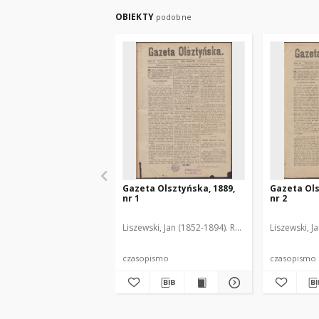
OBIEKTY
podobne
Gazeta Olsztyńska, 1889,
Gazeta Ols
nr 1
nr 2
Liszewski, Jan (1852-1894). Red.
Liszewski, J
czasopismo
czasopismo