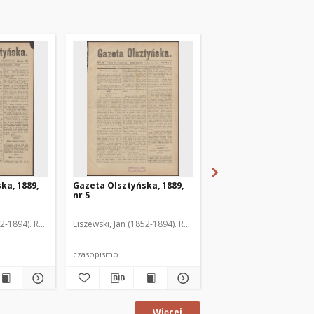
ka, 1889,
Gazeta Olsztyńska, 1889,
Gazeta Olsztyńska, 1
nr 5
nr 6
52-1894). Red.
Liszewski, Jan (1852-1894). Red.
Liszewski, Jan (1852-189
czasopismo
czasopismo
Więcej