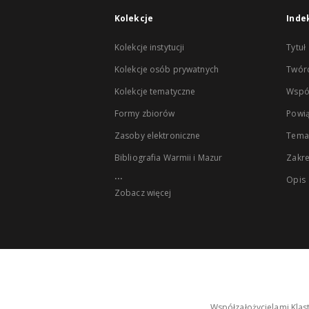
Kolekcje
Inde
Kolekcje instytucji
Tytuł
Kolekcje osób prywatnych
Twór
Kolekcje tematyczne
Wspó
Formy zbiorów
Powią
Zasoby elektroniczne
Tema
Bibliografia Warmii i Mazur
Zakr
...
Opis
Zobacz więcej
Współzałożycielami Klas