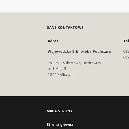
DANE KONTAKTOWE
Adres
Te
Wojewódzka Biblioteka Publiczna
089
089
im. Emilii Sukertowej-Biedrawiny
ul. 1 Maja 5
10-117 Olsztyn
MAPA STRONY
Strona główna