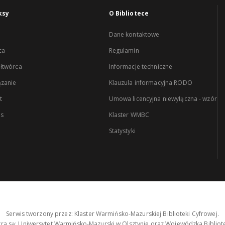
ksy
O Bibliotece
Dane kontaktowe
ca
Regulamin
łtwórca
Informacje techniczne
zanie
Klauzula informacyjna RODO
t
Umowa licencyjna niewyłączna - wzór
es
Klaster WMBC
Statystyki
Serwis tworzony przez: Klaster Warmińsko-Mazurskiej Biblioteki Cyfrowej.
tra są: Uniwersytet Warmińsko-Mazurski w Olsztynie oraz Wojewódzka Bibliote