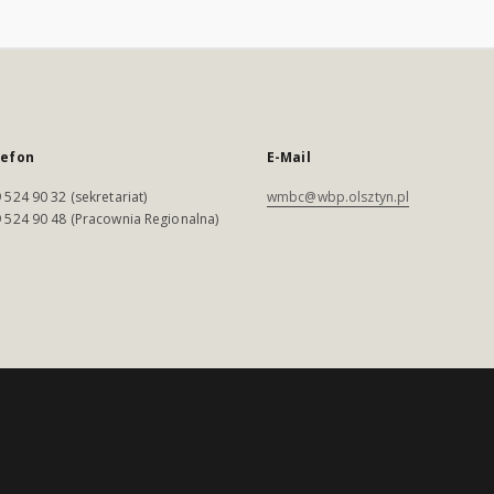
lefon
E-Mail
 524 90 32 (sekretariat)
wmbc@wbp.olsztyn.pl
 524 90 48 (Pracownia Regionalna)