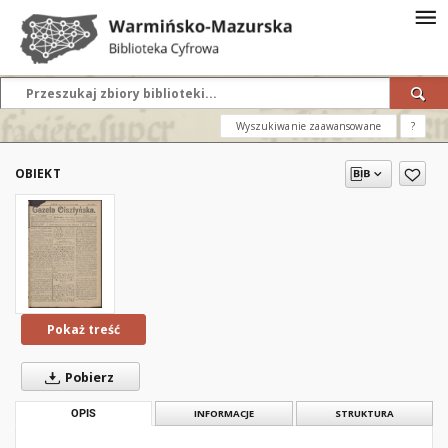
Wyszukiwanie zaawansowane
?
OBIEKT
Pokaż treść
Pobierz
OPIS
INFORMACJE
STRUKTURA