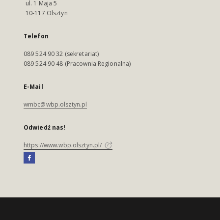
ul. 1 Maja 5
10-117 Olsztyn
Telefon
089 524 90 32 (sekretariat)
089 524 90 48 (Pracownia Regionalna)
E-Mail
wmbc@wbp.olsztyn.pl
Odwiedź nas!
https://www.wbp.olsztyn.pl/