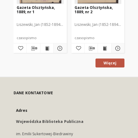
Gazeta Olsztyńska,
Gazeta Olsztyńska,
Ga
1889, nr 1
1889, nr 2
188
Liszewski, Jan (1852-1894). Red.
Liszewski, Jan (1852-1894). Red.
Lis
czasopismo
czasopismo
cz
Więcej
DANE KONTAKTOWE
Adres
Wojewódzka Biblioteka Publiczna
im. Emilii Sukertowej-Biedrawiny