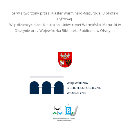
Serwis tworzony przez: Klaster Warmińsko-Mazurskiej Biblioteki
Cyfrowej.
Współzałożycielami Klastra są: Uniwersytet Warmińsko-Mazurski w
Olsztynie oraz Wojewódzka Biblioteka Publiczna w Olsztynie