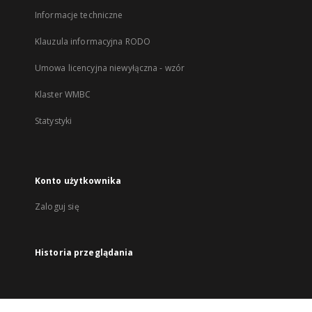
Informacje techniczne
Klauzula informacyjna RODO
Umowa licencyjna niewyłączna - wzór
Klaster WMBC
Statystyki
Konto użytkownika
Zaloguj się
Historia przeglądania