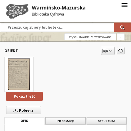
Wyszukiwanie zaawansowane
?
OBIEKT
Pokaż treść
Pobierz
OPIS
INFORMACJE
STRUKTURA