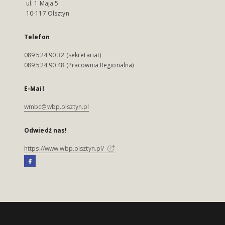
ul. 1 Maja 5
10-117 Olsztyn
Telefon
089 524 90 32 (sekretariat)
089 524 90 48 (Pracownia Regionalna)
E-Mail
wmbc@wbp.olsztyn.pl
Odwiedź nas!
https://www.wbp.olsztyn.pl/