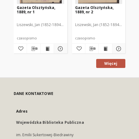
Gazeta Olsztyńska,
Gazeta Olsztyńska,
Ga
1889, nr 1
1889, nr 2
188
Liszewski, Jan (1852-1894). Red.
Liszewski, Jan (1852-1894). Red.
Lis
czasopismo
czasopismo
cz
Więcej
DANE KONTAKTOWE
Adres
Wojewódzka Biblioteka Publiczna
im. Emilii Sukertowej-Biedrawiny