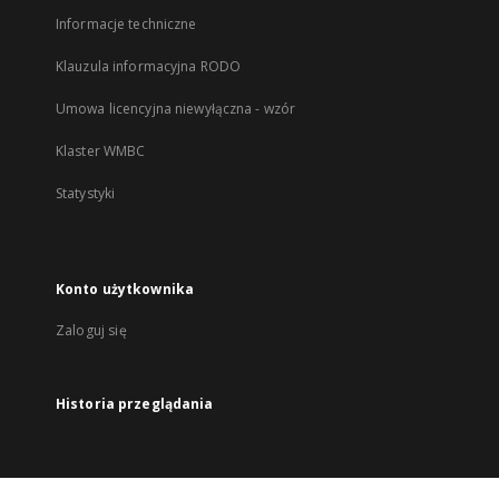
Informacje techniczne
Klauzula informacyjna RODO
Umowa licencyjna niewyłączna - wzór
Klaster WMBC
Statystyki
Konto użytkownika
Zaloguj się
Historia przeglądania