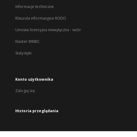
Informacje techniczne
Klauzula informacyjna RODO
Umowa licencyjna niewyłączna - wzór
Klaster WMBC
Statystyki
Konto użytkownika
Zaloguj się
Historia przeglądania