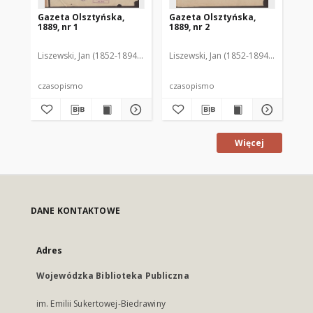
Gazeta Olsztyńska,
Gazeta Olsztyńska,
Ga
1889, nr 1
1889, nr 2
188
Liszewski, Jan (1852-1894). Red.
Liszewski, Jan (1852-1894). Red.
Lis
czasopismo
czasopismo
cz
Więcej
DANE KONTAKTOWE
Adres
Wojewódzka Biblioteka Publiczna
im. Emilii Sukertowej-Biedrawiny