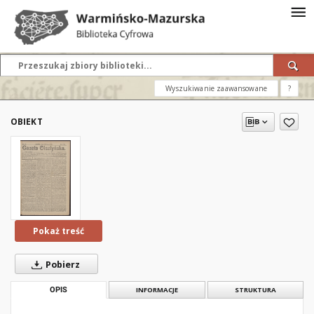
Wyszukiwanie zaawansowane
?
OBIEKT
Pokaż treść
Pobierz
OPIS
INFORMACJE
STRUKTURA