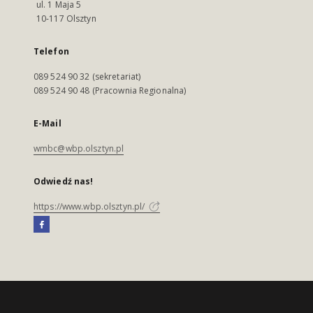
ul. 1 Maja 5
10-117 Olsztyn
Telefon
089 524 90 32 (sekretariat)
089 524 90 48 (Pracownia Regionalna)
E-Mail
wmbc@wbp.olsztyn.pl
Odwiedź nas!
https://www.wbp.olsztyn.pl/