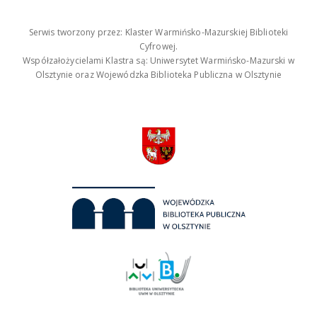
Serwis tworzony przez: Klaster Warmińsko-Mazurskiej Biblioteki
Cyfrowej.
Współzałożycielami Klastra są: Uniwersytet Warmińsko-Mazurski w
Olsztynie oraz Wojewódzka Biblioteka Publiczna w Olsztynie