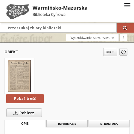
Wyszukiwanie zaawansowane
?
OBIEKT
Pokaż treść
Pobierz
OPIS
INFORMACJE
STRUKTURA