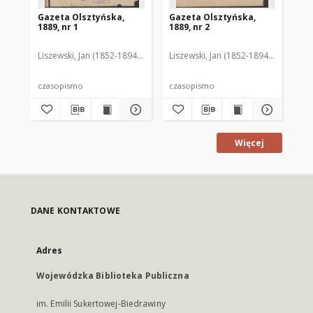
Gazeta Olsztyńska,
Gazeta Olsztyńska,
Ga
1889, nr 1
1889, nr 2
188
Liszewski, Jan (1852-1894). Red.
Liszewski, Jan (1852-1894). Red.
Lis
czasopismo
czasopismo
cz
Więcej
DANE KONTAKTOWE
Adres
Wojewódzka Biblioteka Publiczna
im. Emilii Sukertowej-Biedrawiny