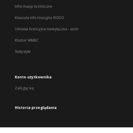
Informacje techniczne
Klauzula informacyjna RODO
Umowa licencyjna niewyłączna - wzór
Klaster WMBC
Statystyki
Konto użytkownika
Zaloguj się
Historia przeglądania