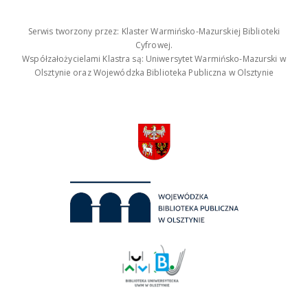
Serwis tworzony przez: Klaster Warmińsko-Mazurskiej Biblioteki
Cyfrowej.
Współzałożycielami Klastra są: Uniwersytet Warmińsko-Mazurski w
Olsztynie oraz Wojewódzka Biblioteka Publiczna w Olsztynie