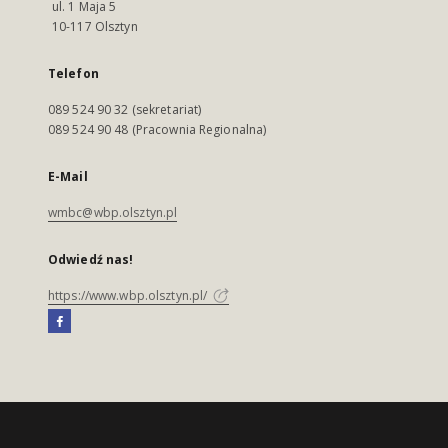
ul. 1 Maja 5
10-117 Olsztyn
Telefon
089 524 90 32 (sekretariat)
089 524 90 48 (Pracownia Regionalna)
E-Mail
wmbc@wbp.olsztyn.pl
Odwiedź nas!
https://www.wbp.olsztyn.pl/