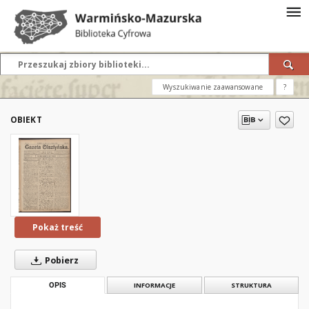
Wyszukiwanie zaawansowane
?
OBIEKT
Pokaż treść
Pobierz
OPIS
INFORMACJE
STRUKTURA