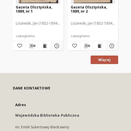
Gazeta Olsztyńska,
Gazeta Olsztyńska,
Ga
1889, nr 1
1889, nr 2
188
Liszewski, Jan (1852-1894). Red.
Liszewski, Jan (1852-1894). Red.
Lis
czasopismo
czasopismo
cz
Więcej
DANE KONTAKTOWE
Adres
Wojewódzka Biblioteka Publiczna
im. Emilii Sukertowej-Biedrawiny