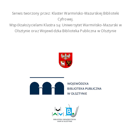
Serwis tworzony przez: Klaster Warmińsko-Mazurskiej Biblioteki
Cyfrowej.
Współzałożycielami Klastra są: Uniwersytet Warmińsko-Mazurski w
Olsztynie oraz Wojewódzka Biblioteka Publiczna w Olsztynie