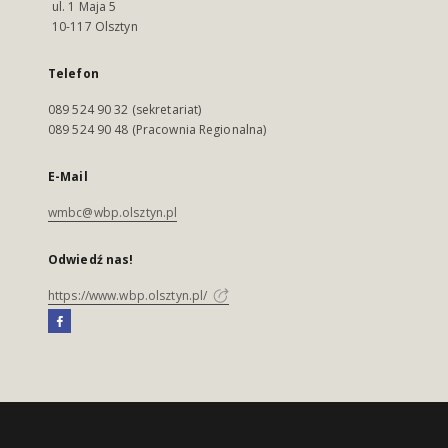
ul. 1 Maja 5
10-117 Olsztyn
Telefon
089 524 90 32 (sekretariat)
089 524 90 48 (Pracownia Regionalna)
E-Mail
wmbc@wbp.olsztyn.pl
Odwiedź nas!
https://www.wbp.olsztyn.pl/