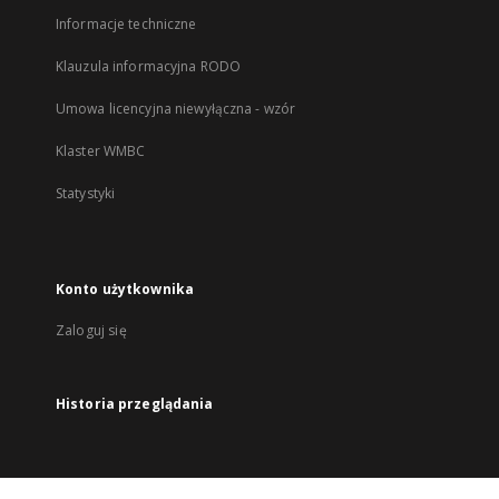
Informacje techniczne
Klauzula informacyjna RODO
Umowa licencyjna niewyłączna - wzór
Klaster WMBC
Statystyki
Konto użytkownika
Zaloguj się
Historia przeglądania