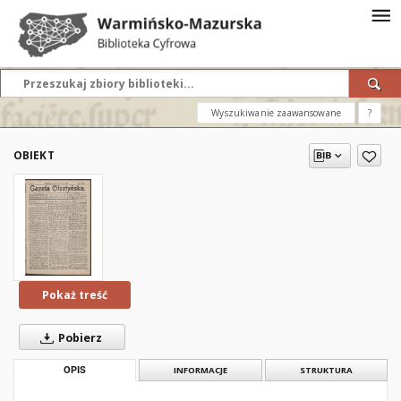
Wyszukiwanie zaawansowane
?
OBIEKT
Pokaż treść
Pobierz
OPIS
INFORMACJE
STRUKTURA