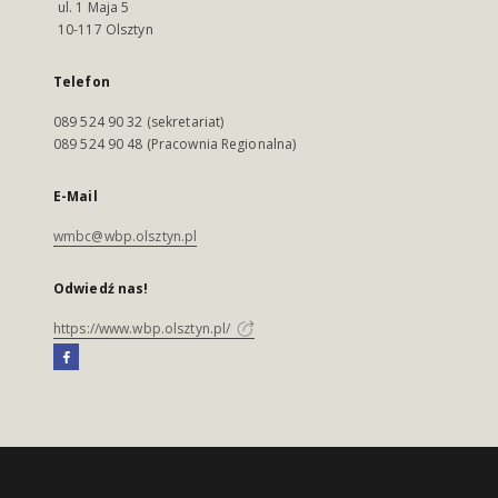
ul. 1 Maja 5
10-117 Olsztyn
Telefon
089 524 90 32 (sekretariat)
089 524 90 48 (Pracownia Regionalna)
E-Mail
wmbc@wbp.olsztyn.pl
Odwiedź nas!
https://www.wbp.olsztyn.pl/