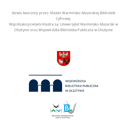
Serwis tworzony przez: Klaster Warmińsko-Mazurskiej Biblioteki
Cyfrowej.
Współzałożycielami Klastra są: Uniwersytet Warmińsko-Mazurski w
Olsztynie oraz Wojewódzka Biblioteka Publiczna w Olsztynie