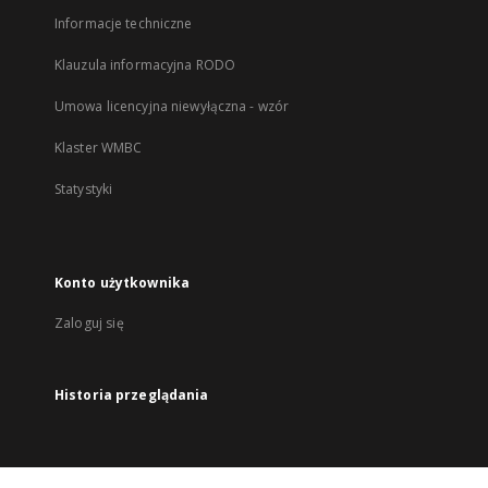
Informacje techniczne
Klauzula informacyjna RODO
Umowa licencyjna niewyłączna - wzór
Klaster WMBC
Statystyki
Konto użytkownika
Zaloguj się
Historia przeglądania