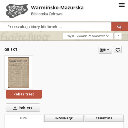
Wyszukiwanie zaawansowane
?
OBIEKT
Pokaż treść
Pobierz
OPIS
INFORMACJE
STRUKTURA