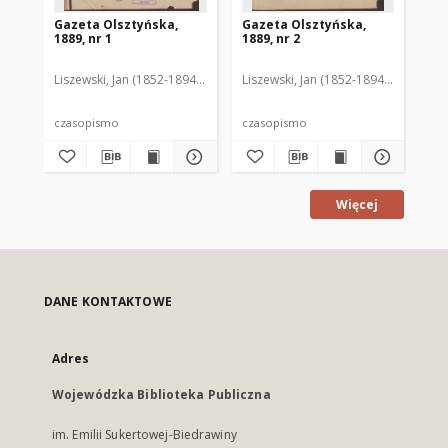
Gazeta Olsztyńska,
Gazeta Olsztyńska,
Ga
1889, nr 1
1889, nr 2
188
Liszewski, Jan (1852-1894). Red.
Liszewski, Jan (1852-1894). Red.
Lis
czasopismo
czasopismo
cz
Więcej
DANE KONTAKTOWE
Adres
Wojewódzka Biblioteka Publiczna
im. Emilii Sukertowej-Biedrawiny