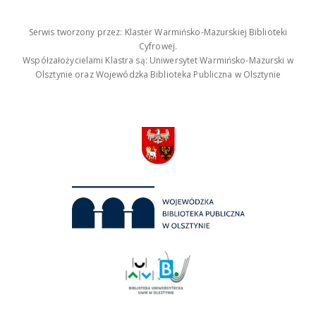
Serwis tworzony przez: Klaster Warmińsko-Mazurskiej Biblioteki
Cyfrowej.
Współzałożycielami Klastra są: Uniwersytet Warmińsko-Mazurski w
Olsztynie oraz Wojewódzka Biblioteka Publiczna w Olsztynie