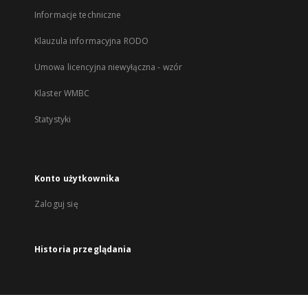
Informacje techniczne
Klauzula informacyjna RODO
Umowa licencyjna niewyłączna - wzór
Klaster WMBC
Statystyki
Konto użytkownika
Zaloguj się
Historia przeglądania