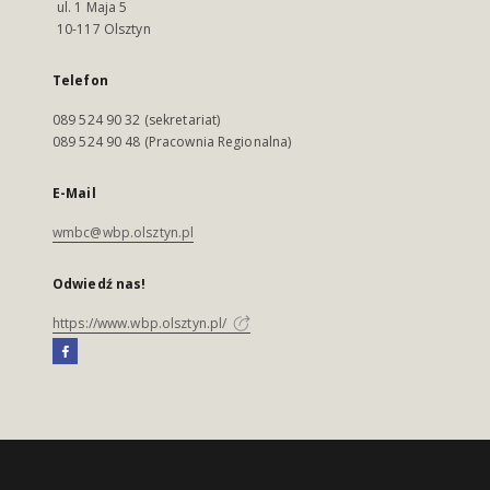
ul. 1 Maja 5
10-117 Olsztyn
Telefon
089 524 90 32 (sekretariat)
089 524 90 48 (Pracownia Regionalna)
E-Mail
wmbc@wbp.olsztyn.pl
Odwiedź nas!
https://www.wbp.olsztyn.pl/