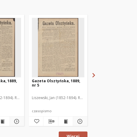
ka, 1889,
Gazeta Olsztyńska, 1889,
Gazeta Olsztyńska, 1
nr 5
nr 6
52-1894). Red.
Liszewski, Jan (1852-1894). Red.
Liszewski, Jan (1852-189
czasopismo
czasopismo
Więcej