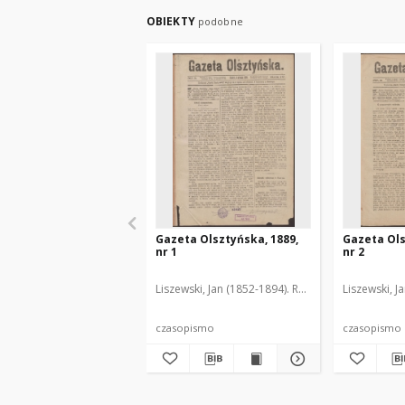
OBIEKTY
podobne
Gazeta Olsztyńska, 1889,
Gazeta Ols
nr 1
nr 2
Liszewski, Jan (1852-1894). Red.
Liszewski, J
czasopismo
czasopismo