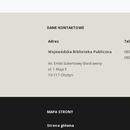
DANE KONTAKTOWE
Adres
Te
Wojewódzka Biblioteka Publiczna
089
089
im. Emilii Sukertowej-Biedrawiny
ul. 1 Maja 5
10-117 Olsztyn
MAPA STRONY
Strona główna