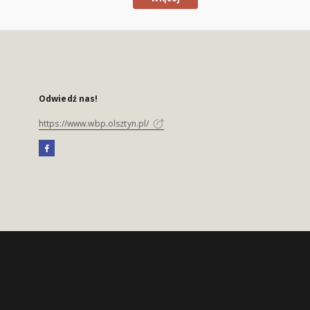
Odwiedź nas!
https://www.wbp.olsztyn.pl/