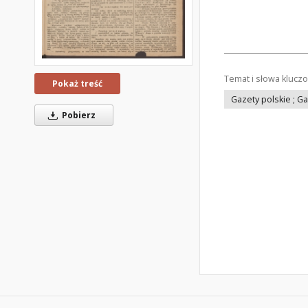
Temat i słowa klucz
Pokaż treść
Gazety polskie ; G
Pobierz