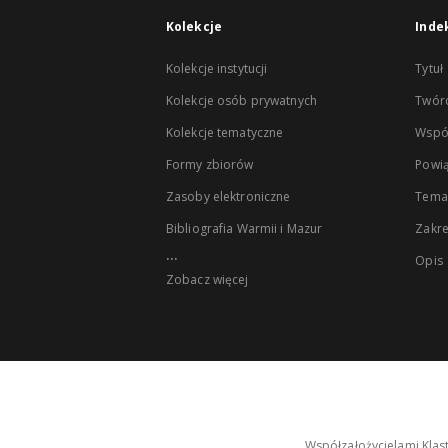
Kolekcje
Inde
Kolekcje instytucji
Tytuł
Kolekcje osób prywatnych
Twór
Kolekcje tematyczne
Wspó
Formy zbiorów
Powią
Zasoby elektroniczne
Tema
Bibliografia Warmii i Mazur
Zakr
...
Opis
Zobacz więcej
Współzałożycielami Klas