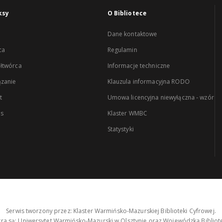
ksy
O Bibliotece
Dane kontaktowe
ca
Regulamin
łtwórca
Informacje techniczne
zanie
Klauzula informacyjna RODO
t
Umowa licencyjna niewyłączna - wzór
es
Klaster WMBC
Statystyki
Serwis tworzony przez: Klaster Warmińsko-Mazurskiej Biblioteki Cyfrowej.
tra są: Uniwersytet Warmińsko-Mazurski w Olsztynie oraz Wojewódzka Bibliote