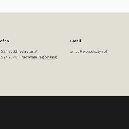
lefon
E-Mail
 524 90 32 (sekretariat)
wmbc@wbp.olsztyn.pl
 524 90 48 (Pracownia Regionalna)