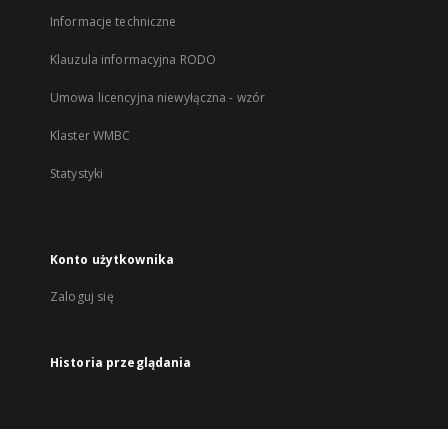
Informacje techniczne
Klauzula informacyjna RODO
Umowa licencyjna niewyłączna - wzór
Klaster WMBC
Statystyki
Konto użytkownika
Zaloguj się
Historia przeglądania