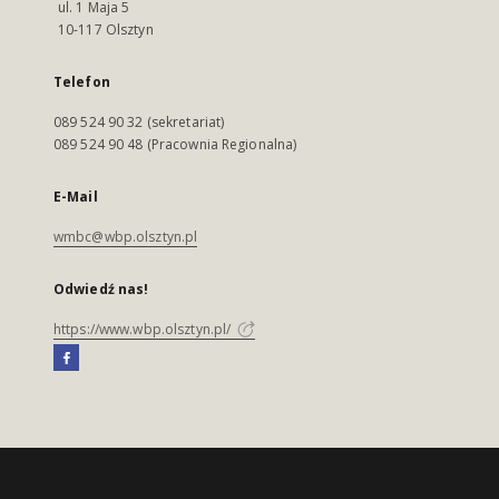
ul. 1 Maja 5
10-117 Olsztyn
Telefon
089 524 90 32 (sekretariat)
089 524 90 48 (Pracownia Regionalna)
E-Mail
wmbc@wbp.olsztyn.pl
Odwiedź nas!
https://www.wbp.olsztyn.pl/