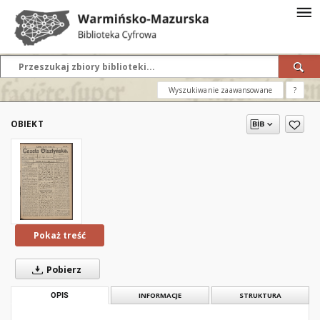
Wyszukiwanie zaawansowane
?
OBIEKT
Pokaż treść
Pobierz
OPIS
INFORMACJE
STRUKTURA