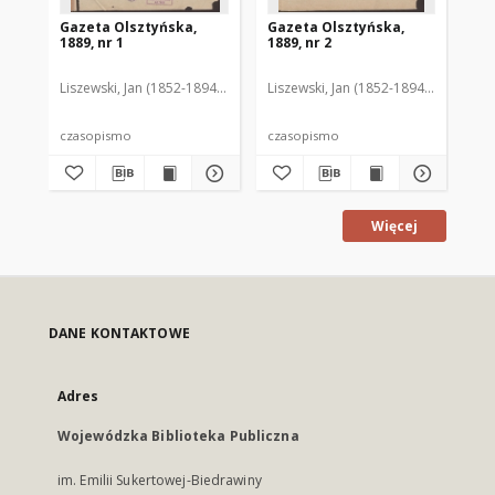
Gazeta Olsztyńska,
Gazeta Olsztyńska,
Ga
1889, nr 1
1889, nr 2
188
Liszewski, Jan (1852-1894). Red.
Liszewski, Jan (1852-1894). Red.
Lis
czasopismo
czasopismo
cz
Więcej
DANE KONTAKTOWE
Adres
Wojewódzka Biblioteka Publiczna
im. Emilii Sukertowej-Biedrawiny