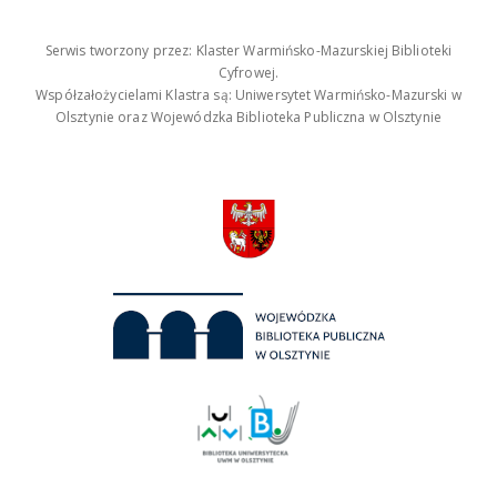
Serwis tworzony przez: Klaster Warmińsko-Mazurskiej Biblioteki
Cyfrowej.
Współzałożycielami Klastra są: Uniwersytet Warmińsko-Mazurski w
Olsztynie oraz Wojewódzka Biblioteka Publiczna w Olsztynie