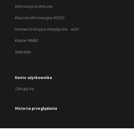
Informacje techniczne
Klauzula informacyjna RODO
Umowa licencyjna niewyłączna - wzór
Klaster WMBC
Statystyki
Konto użytkownika
Zaloguj się
Historia przeglądania