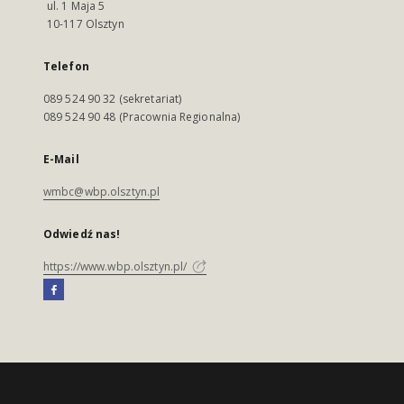
ul. 1 Maja 5
10-117 Olsztyn
Telefon
089 524 90 32 (sekretariat)
089 524 90 48 (Pracownia Regionalna)
E-Mail
wmbc@wbp.olsztyn.pl
Odwiedź nas!
https://www.wbp.olsztyn.pl/