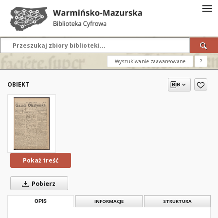
Wyszukiwanie zaawansowane
?
OBIEKT
Pokaż treść
Pobierz
OPIS
INFORMACJE
STRUKTURA