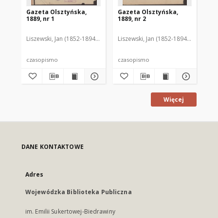
Gazeta Olsztyńska,
Gazeta Olsztyńska,
Ga
1889, nr 1
1889, nr 2
188
Liszewski, Jan (1852-1894). Red.
Liszewski, Jan (1852-1894). Red.
Lis
czasopismo
czasopismo
cz
Więcej
DANE KONTAKTOWE
Adres
Wojewódzka Biblioteka Publiczna
im. Emilii Sukertowej-Biedrawiny