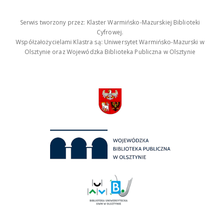
Serwis tworzony przez: Klaster Warmińsko-Mazurskiej Biblioteki
Cyfrowej.
Współzałożycielami Klastra są: Uniwersytet Warmińsko-Mazurski w
Olsztynie oraz Wojewódzka Biblioteka Publiczna w Olsztynie