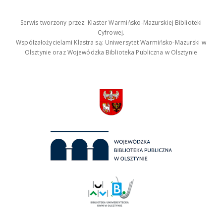
Serwis tworzony przez: Klaster Warmińsko-Mazurskiej Biblioteki
Cyfrowej.
Współzałożycielami Klastra są: Uniwersytet Warmińsko-Mazurski w
Olsztynie oraz Wojewódzka Biblioteka Publiczna w Olsztynie