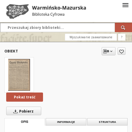
Wyszukiwanie zaawansowane
?
OBIEKT
Pokaż treść
Pobierz
OPIS
INFORMACJE
STRUKTURA