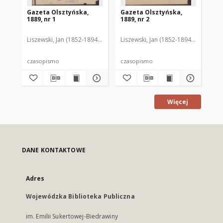
Gazeta Olsztyńska,
Gazeta Olsztyńska,
Ga
1889, nr 1
1889, nr 2
188
Liszewski, Jan (1852-1894). Red.
Liszewski, Jan (1852-1894). Red.
Lis
czasopismo
czasopismo
cz
Więcej
DANE KONTAKTOWE
Adres
Wojewódzka Biblioteka Publiczna
im. Emilii Sukertowej-Biedrawiny