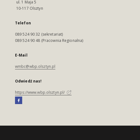
ul. 1 Maja 5
10-117 Olsztyn
Telefon
089 524 90 32 (sekretariat)
089 524 90 48 (Pracownia Regionalna)
E-Mail
wmbc@wbp.olsztyn.pl
Odwiedź nas!
https://www.wbp.olsztyn.pl/