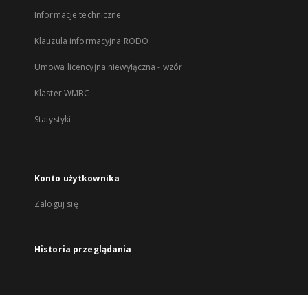
Informacje techniczne
Klauzula informacyjna RODO
Umowa licencyjna niewyłączna - wzór
Klaster WMBC
Statystyki
Konto użytkownika
Zaloguj się
Historia przeglądania