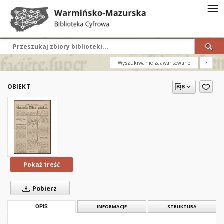
Wyszukiwanie zaawansowane
?
OBIEKT
Pokaż treść
Pobierz
OPIS
INFORMACJE
STRUKTURA