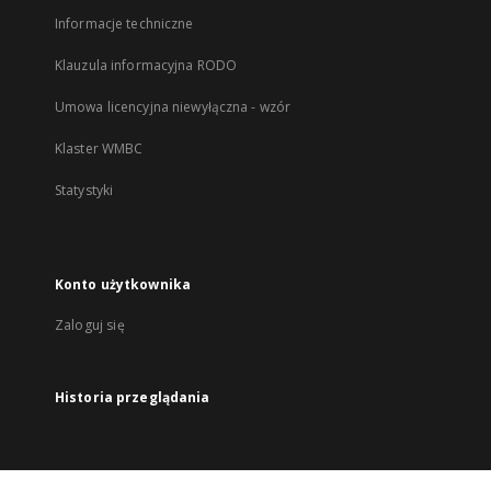
Informacje techniczne
Klauzula informacyjna RODO
Umowa licencyjna niewyłączna - wzór
Klaster WMBC
Statystyki
Konto użytkownika
Zaloguj się
Historia przeglądania