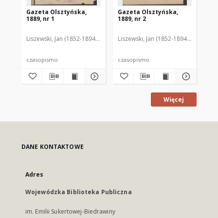
Gazeta Olsztyńska,
Gazeta Olsztyńska,
Ga
1889, nr 1
1889, nr 2
188
Liszewski, Jan (1852-1894). Red.
Liszewski, Jan (1852-1894). Red.
Lis
czasopismo
czasopismo
cz
Więcej
DANE KONTAKTOWE
Adres
Wojewódzka Biblioteka Publiczna
im. Emilii Sukertowej-Biedrawiny