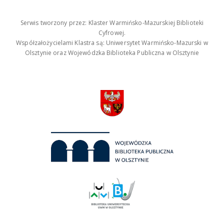
Serwis tworzony przez: Klaster Warmińsko-Mazurskiej Biblioteki
Cyfrowej.
Współzałożycielami Klastra są: Uniwersytet Warmińsko-Mazurski w
Olsztynie oraz Wojewódzka Biblioteka Publiczna w Olsztynie