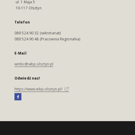
ul. 1 Maja 5
10-117 Olsztyn
Telefon
089 524 90 32 (sekretariat)
089 524 90 48 (Pracownia Regionalna)
E-Mail
wmbc@wbp.olsztyn.pl
Odwiedź nas!
https://www.wbp.olsztyn.pl/