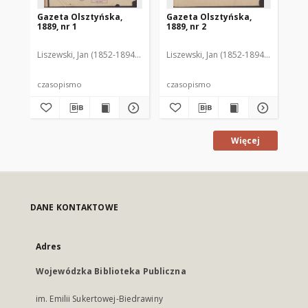
Gazeta Olsztyńska,
Gazeta Olsztyńska,
Ga
1889, nr 1
1889, nr 2
188
Liszewski, Jan (1852-1894). Red.
Liszewski, Jan (1852-1894). Red.
Lis
czasopismo
czasopismo
cz
Więcej
DANE KONTAKTOWE
Adres
Wojewódzka Biblioteka Publiczna
im. Emilii Sukertowej-Biedrawiny