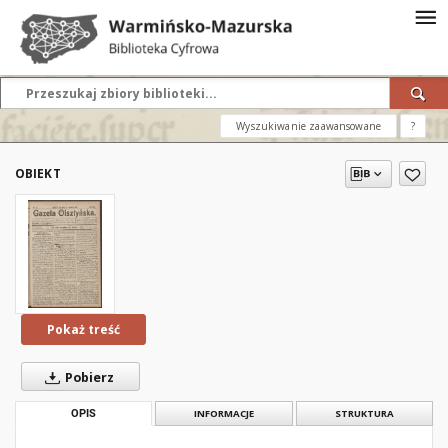
Wyszukiwanie zaawansowane
?
OBIEKT
Pokaż treść
Pobierz
OPIS
INFORMACJE
STRUKTURA