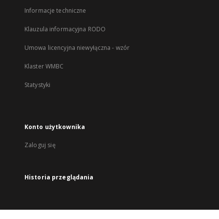
Informacje techniczne
Klauzula informacyjna RODO
Umowa licencyjna niewyłączna - wzór
Klaster WMBC
Statystyki
Konto użytkownika
Zaloguj się
Historia przeglądania