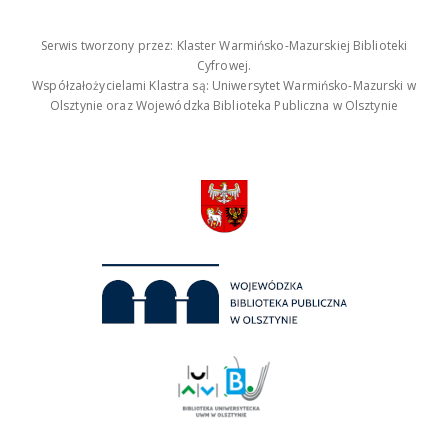
Serwis tworzony przez: Klaster Warmińsko-Mazurskiej Biblioteki
Cyfrowej.
Współzałożycielami Klastra są: Uniwersytet Warmińsko-Mazurski w
Olsztynie oraz Wojewódzka Biblioteka Publiczna w Olsztynie