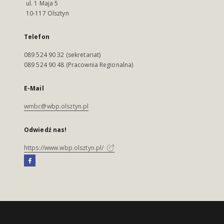
ul. 1 Maja 5
10-117 Olsztyn
Telefon
089 524 90 32 (sekretariat)
089 524 90 48 (Pracownia Regionalna)
E-Mail
wmbc@wbp.olsztyn.pl
Odwiedź nas!
https://www.wbp.olsztyn.pl/