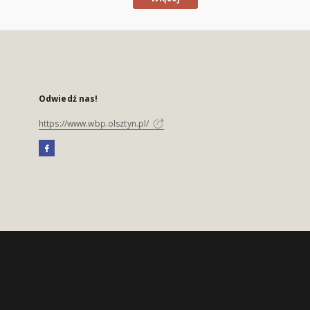
Odwiedź nas!
https://www.wbp.olsztyn.pl/