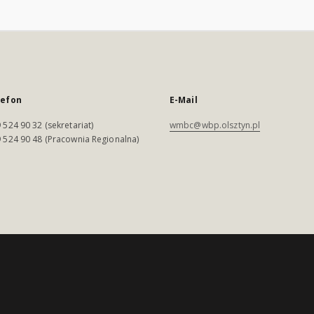
lefon
E-Mail
 524 90 32 (sekretariat)
wmbc@wbp.olsztyn.pl
 524 90 48 (Pracownia Regionalna)