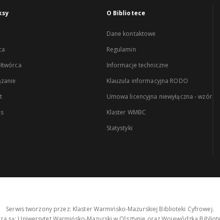
ksy
O Bibliotece
Dane kontaktowe
ca
Regulamin
łtwórca
Informacje techniczne
zanie
Klauzula informacyjna RODO
t
Umowa licencyjna niewyłączna - wzór
es
Klaster WMBC
Statystyki
Serwis tworzony przez: Klaster Warmińsko-Mazurskiej Biblioteki Cyfrowej.
tra są: Uniwersytet Warmińsko-Mazurski w Olsztynie oraz Wojewódzka Bibliote