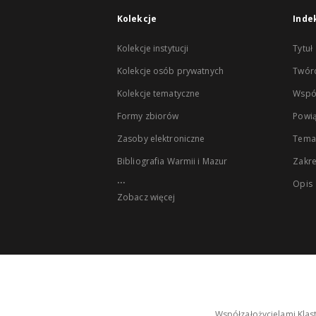
Kolekcje
Inde
Kolekcje instytucji
Tytuł
Kolekcje osób prywatnych
Twór
Kolekcje tematyczne
Wspó
Formy zbiorów
Powią
Zasoby elektroniczne
Tema
Bibliografia Warmii i Mazur
Zakr
...
Opis
Zobacz więcej
Współzałożycielami Klas