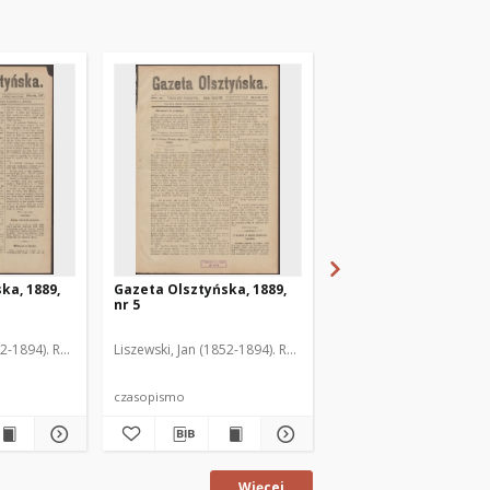
ka, 1889,
Gazeta Olsztyńska, 1889,
Gazeta Olsztyńska, 1
nr 5
nr 6
52-1894). Red.
Liszewski, Jan (1852-1894). Red.
Liszewski, Jan (1852-189
czasopismo
czasopismo
Więcej