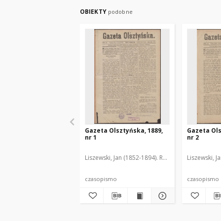
OBIEKTY
podobne
Gazeta Olsztyńska, 1889,
Gazeta Ols
nr 1
nr 2
Liszewski, Jan (1852-1894). Red.
Liszewski, J
czasopismo
czasopismo