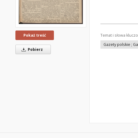
Temat i słowa klucz
Pokaż treść
Gazety polskie ; G
Pobierz