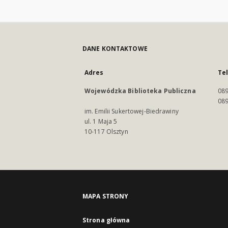
DANE KONTAKTOWE
Adres
Te
Wojewódzka Biblioteka Publiczna
089
089
im. Emilii Sukertowej-Biedrawiny
ul. 1 Maja 5
10-117 Olsztyn
MAPA STRONY
Strona główna