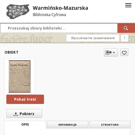
Wyszukiwanie zaawansowane
?
OBIEKT
Pokaż treść
Pobierz
OPIS
INFORMACJE
STRUKTURA