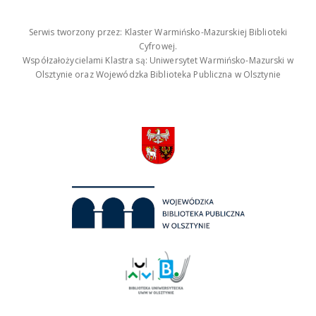
Serwis tworzony przez: Klaster Warmińsko-Mazurskiej Biblioteki
Cyfrowej.
Współzałożycielami Klastra są: Uniwersytet Warmińsko-Mazurski w
Olsztynie oraz Wojewódzka Biblioteka Publiczna w Olsztynie