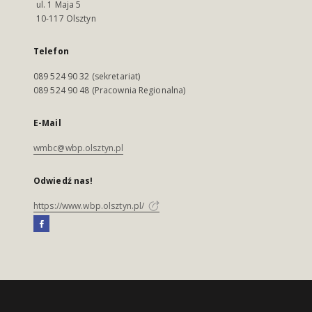
ul. 1 Maja 5
10-117 Olsztyn
Telefon
089 524 90 32 (sekretariat)
089 524 90 48 (Pracownia Regionalna)
E-Mail
wmbc@wbp.olsztyn.pl
Odwiedź nas!
https://www.wbp.olsztyn.pl/