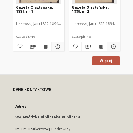
Gazeta Olsztyńska,
Gazeta Olsztyńska,
Ga
1889, nr 1
1889, nr 2
188
Liszewski, Jan (1852-1894). Red.
Liszewski, Jan (1852-1894). Red.
Lis
czasopismo
czasopismo
cz
Więcej
DANE KONTAKTOWE
Adres
Wojewódzka Biblioteka Publiczna
im. Emilii Sukertowej-Biedrawiny