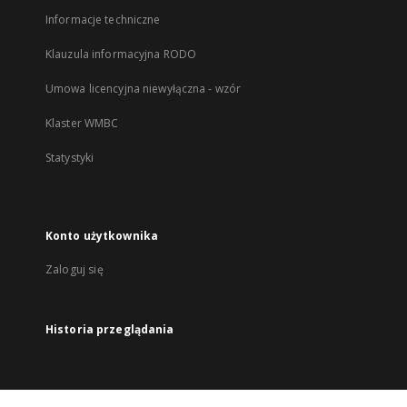
Informacje techniczne
Klauzula informacyjna RODO
Umowa licencyjna niewyłączna - wzór
Klaster WMBC
Statystyki
Konto użytkownika
Zaloguj się
Historia przeglądania